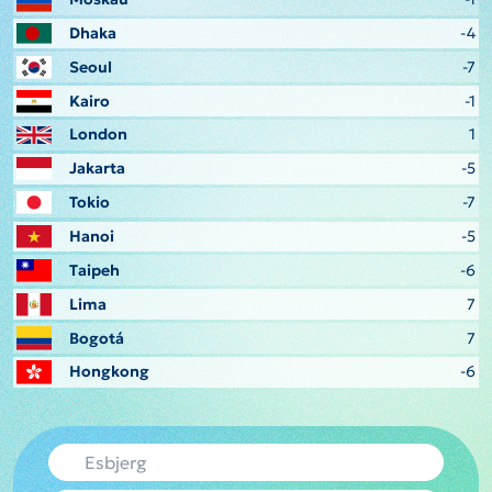
Dhaka
-4
Seoul
-7
Kairo
-1
London
1
Jakarta
-5
Tokio
-7
Hanoi
-5
Taipeh
-6
Lima
7
Bogotá
7
Hongkong
-6