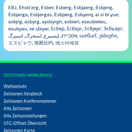
EBJ, Ehsb'erg, Esber, Esberg, Esbjaerg, Esbjerg,
Esbjerga, Esbjergas, Esbjærg, Esbyerq, ai si bi yue,
asbjrg, asbyrg, aysbyrgh, esbieri, eseubieleu,
esubyau, xe sbiyer, Есбер, Есбєрг, Есбјерг, Эсбьерг,
אסביירג, إيسبيرغ, اسبجرگ, اسبیرگ, เอสบีเยร์, ესბიერი,
エスビャウ, 埃斯比约, 에스비에르
ZEITZONEN WERKZEUGE
Weltzeituhr
Zeitzonen Vergleich
Zeitzonen Konferenzplaner
Alle Zeitzonen
Alle Zeitumstellungen
UTC-Offset Übersicht
Zeitzonen Karte