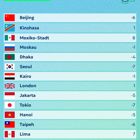
Beijing
-6
Kinshasa
1
Mexiko-Stadt
8
Moskau
-1
Dhaka
-4
Seoul
-7
Kairo
-1
London
1
Jakarta
-5
Tokio
-7
Hanoi
-5
Taipeh
-6
Lima
7