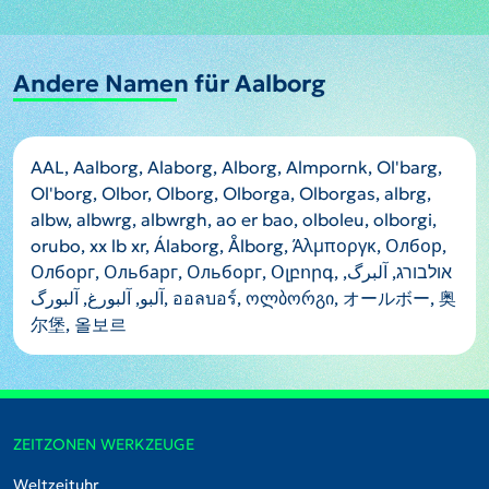
Andere Namen für Aalborg
AAL, Aalborg, Alaborg, Alborg, Almpornk, Ol'barg,
Ol'borg, Olbor, Olborg, Olborga, Olborgas, albrg,
albw, albwrg, albwrgh, ao er bao, olboleu, olborgi,
orubo, xx lb xr, Álaborg, Ålborg, Άλμποργκ, Олбор,
Олборг, Ольбарг, Ольборг, Օլբորգ, אולבורג, آلبرگ,
آلبو, آلبورغ, آلبورگ, ออลบอร์, ოლბორგი, オールボー, 奥
尔堡, 올보르
ZEITZONEN WERKZEUGE
Weltzeituhr