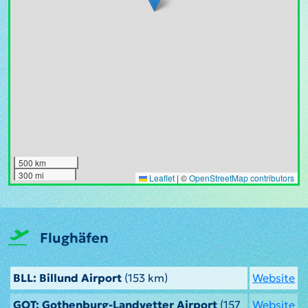
500 km
300 mi
Leaflet
|
©
OpenStreetMap contributors
Flughäfen
BLL: Billund Airport
(153 km)
Website
GOT: Gothenburg-Landvetter Airport
(157
Website