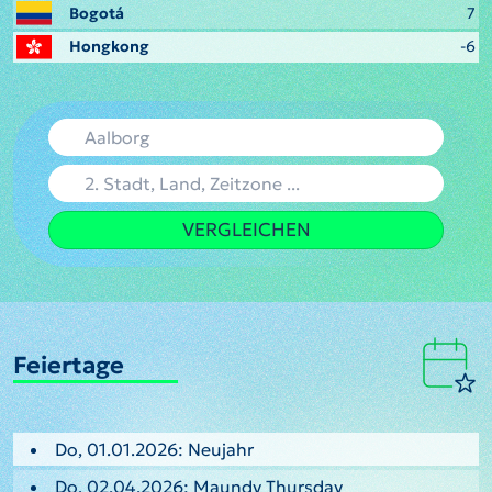
Bogotá
7
Hongkong
-6
VERGLEICHEN
Feiertage
Do, 01.01.2026: Neujahr
Do, 02.04.2026: Maundy Thursday