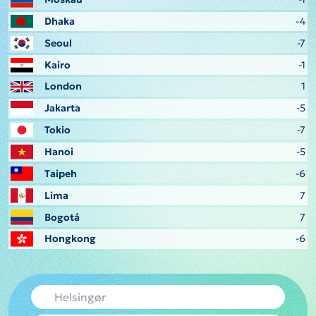
Dhaka
-4
Seoul
-7
Kairo
-1
London
1
Jakarta
-5
Tokio
-7
Hanoi
-5
Taipeh
-6
Lima
7
Bogotá
7
Hongkong
-6