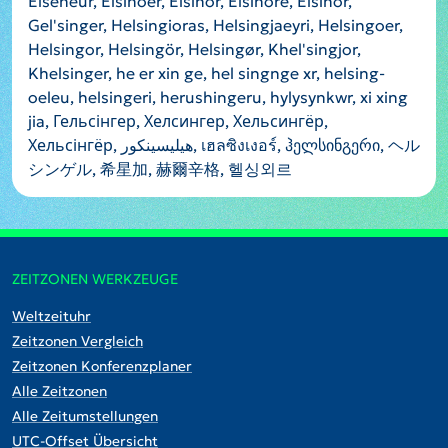
Elseneur, Elsinoer, Elsinor, Elsinore, Elsinör,
Gel'singer, Helsingioras, Helsingjaeyri, Helsingoer,
Helsingor, Helsingör, Helsingør, Khel'singjor,
Khelsinger, he er xin ge, hel singnge xr, helsing-
oeleu, helsingeri, herushingeru, hylysynkwr, xi xing
jia, Гельсінгер, Хелсингер, Хельсингёр,
Хельсінгёр, هيليسينكور, เฮลซิงเงอร์, ჰელსინგერი, ヘル
シンゲル, 希星加, 赫爾辛格, 헬싱외르
ZEITZONEN WERKZEUGE
Weltzeituhr
Zeitzonen Vergleich
Zeitzonen Konferenzplaner
Alle Zeitzonen
Alle Zeitumstellungen
UTC-Offset Übersicht