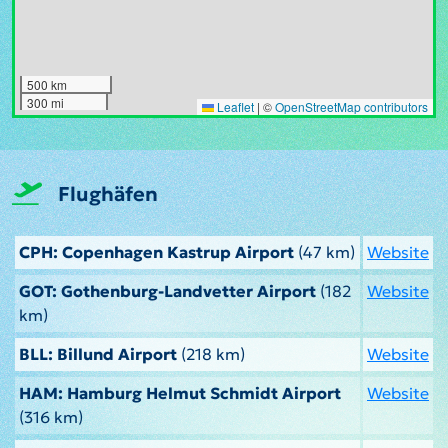
500 km
300 mi
Leaflet
|
©
OpenStreetMap contributors
Flughäfen
CPH: Copenhagen Kastrup Airport
(47 km)
Website
GOT: Gothenburg-Landvetter Airport
(182
Website
km)
BLL: Billund Airport
(218 km)
Website
HAM: Hamburg Helmut Schmidt Airport
Website
(316 km)