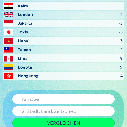
Kairo
1
London
3
Jakarta
-3
Tokio
-5
Hanoi
-3
Taipeh
-4
Lima
9
Bogotá
9
Hongkong
-4
VERGLEICHEN