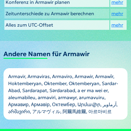
Konferenz in Armawir planen
mehr
Zeitunterschiede zu Armawir berechnen
mehr
Alles zum UTC-Offset
mehr
Andere Namen für Armawir
Armavir, Armaviras, Armaviro, Armawir, Armawîr,
Hoktemberyan, Oktember, Oktemberyan, Sardar-
Abad, Sardarapat, Sərdarabad, a er ma wei er,
aleumabileu, armaviri, armawyr, arumavuiru,
Армавир, Армавір, Октембер, Արմավիր, آرماویر,
არმავირი, アルマヴィル, 阿爾馬維爾, 아르마비르