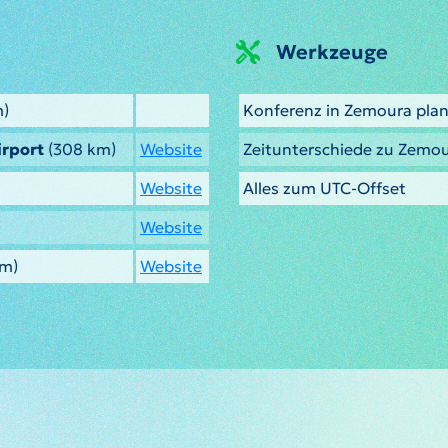
Werkzeuge
m)
Konferenz in Zemoura pla
irport
(308 km)
Website
Zeitunterschiede zu Zemo
Website
Alles zum UTC-Offset
Website
km)
Website