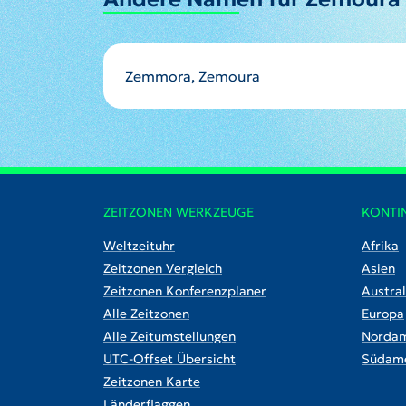
Zemmora, Zemoura
ZEITZONEN WERKZEUGE
KONTI
Weltzeituhr
Afrika
Zeitzonen Vergleich
Asien
Zeitzonen Konferenzplaner
Austral
Alle Zeitzonen
Europa
Alle Zeitumstellungen
Nordam
UTC-Offset Übersicht
Südame
Zeitzonen Karte
Länderflaggen