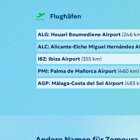
Flughäfen
ALG: Houari Boumediene Airport
(246 k
ALC: Alicante-Elche Miguel Hernández A
IBZ: Ibiza Airport
(355 km)
PMI: Palma de Mallorca Airport
(460 km)
AGP: Málaga-Costa del Sol Airport
(483 
Andere Namen für Zemoura