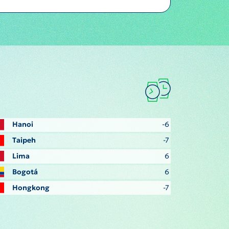
Hanoi
-6
Taipeh
-7
Lima
6
Bogotá
6
Hongkong
-7