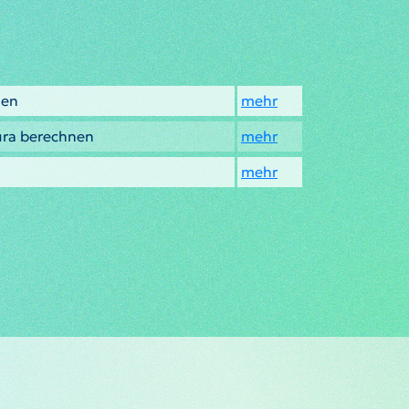
nen
mehr
ura berechnen
mehr
mehr