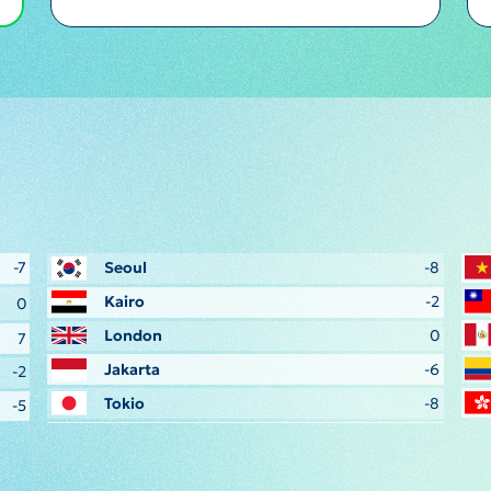
-7
Seoul
-8
Kairo
-2
0
London
0
7
Jakarta
-6
-2
Tokio
-8
-5