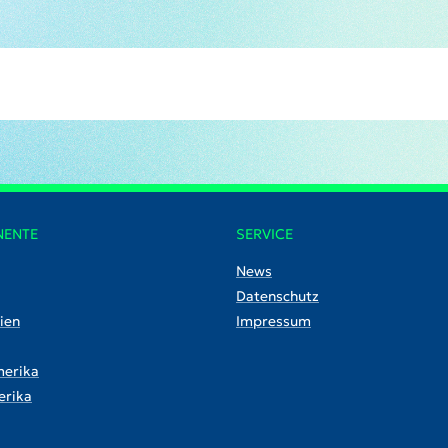
NENTE
SERVICE
News
Datenschutz
ien
Impressum
erika
rika