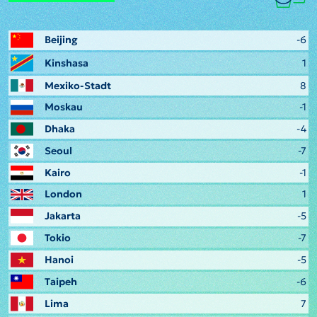
Beijing
-6
Kinshasa
1
Mexiko-Stadt
8
Moskau
-1
Dhaka
-4
Seoul
-7
Kairo
-1
London
1
Jakarta
-5
Tokio
-7
Hanoi
-5
Taipeh
-6
Lima
7