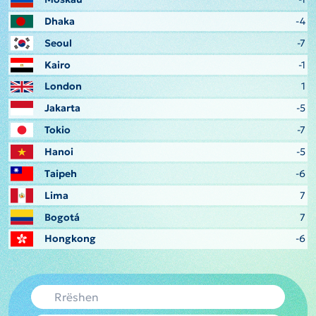
Dhaka
-4
Seoul
-7
Kairo
-1
London
1
Jakarta
-5
Tokio
-7
Hanoi
-5
Taipeh
-6
Lima
7
Bogotá
7
Hongkong
-6