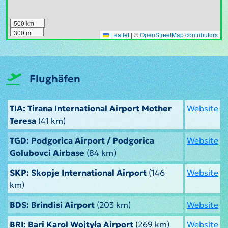
500 km
300 mi
Leaflet
|
©
OpenStreetMap contributors
Flughäfen
TIA: Tirana International Airport Mother
Website
Teresa
(41 km)
TGD: Podgorica Airport / Podgorica
Website
Golubovci Airbase
(84 km)
SKP: Skopje International Airport
(146
Website
km)
BDS: Brindisi Airport
(203 km)
Website
BRI: Bari Karol Wojtyła Airport
(269 km)
Website