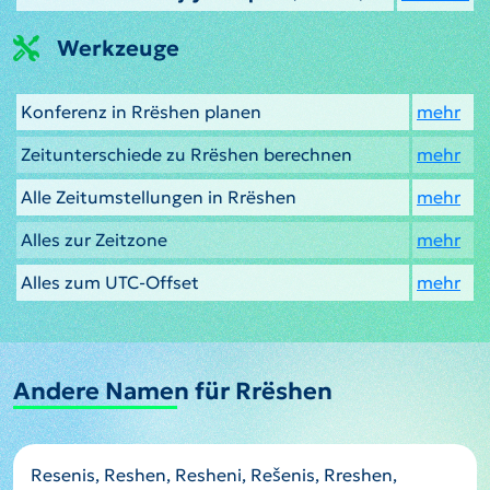
Werkzeuge
Konferenz in Rrëshen planen
mehr
Zeitunterschiede zu Rrëshen berechnen
mehr
Alle Zeitumstellungen in Rrëshen
mehr
Alles zur Zeitzone
mehr
Alles zum UTC-Offset
mehr
Andere Namen für Rrëshen
Resenis, Reshen, Resheni, Rešenis, Rreshen,