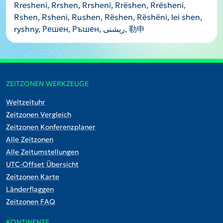
Rresheni, Rrshen, Rrsheni, Rrëshen, Rrësheni,
Rshen, Rsheni, Rushen, Rëshen, Rëshëni, lei shen,
ryshny, Решен, Ръшен, ریشنی, 勒申
ZEITZONEN WERKZEUGE
Weltzeituhr
Zeitzonen Vergleich
Zeitzonen Konferenzplaner
Alle Zeitzonen
Alle Zeitumstellungen
UTC-Offset Übersicht
Zeitzonen Karte
Länderflaggen
Zeitzonen FAQ
KONTINENTE