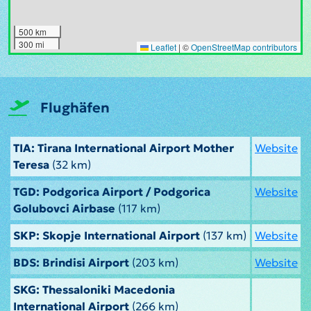
500 km
300 mi
Leaflet
|
©
OpenStreetMap contributors
Flughäfen
TIA: Tirana International Airport Mother
Website
Teresa
(32 km)
TGD: Podgorica Airport / Podgorica
Website
Golubovci Airbase
(117 km)
SKP: Skopje International Airport
(137 km)
Website
BDS: Brindisi Airport
(203 km)
Website
SKG: Thessaloniki Macedonia
International Airport
(266 km)