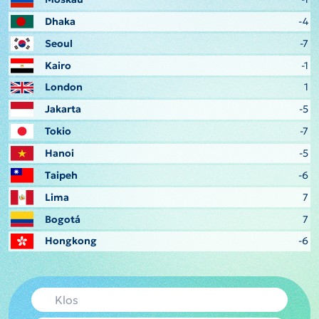
Dhaka
-4
Seoul
-7
Kairo
-1
London
1
Jakarta
-5
Tokio
-7
Hanoi
-5
Taipeh
-6
Lima
7
Bogotá
7
Hongkong
-6