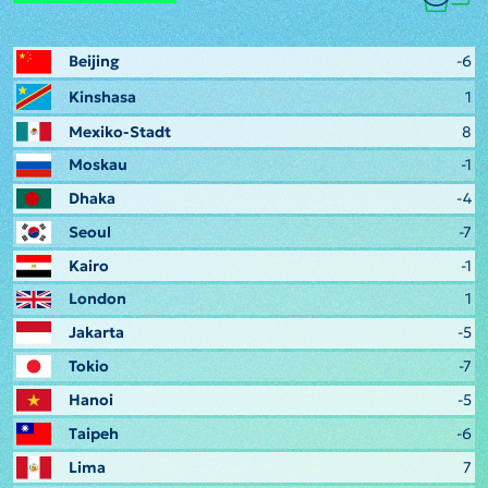
Beijing
-6
Kinshasa
1
Mexiko-Stadt
8
Moskau
-1
Dhaka
-4
Seoul
-7
Kairo
-1
London
1
Jakarta
-5
Tokio
-7
Hanoi
-5
Taipeh
-6
Lima
7