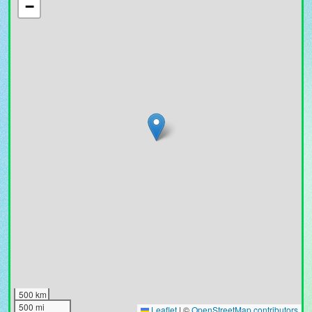
−
500 km
500 mi
Leaflet
|
©
OpenStreetMap contributors