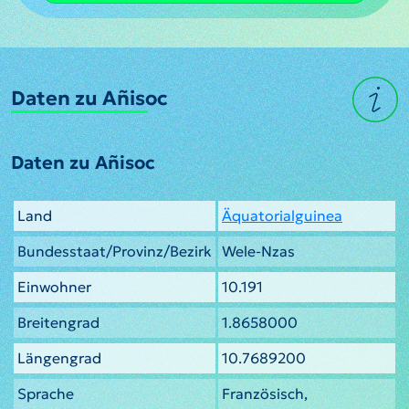
Daten zu Añisoc
Daten zu Añisoc
Land
Äquatorialguinea
Bundesstaat/Provinz/Bezirk
Wele-Nzas
Einwohner
10.191
Breitengrad
1.8658000
Längengrad
10.7689200
Sprache
Französisch,