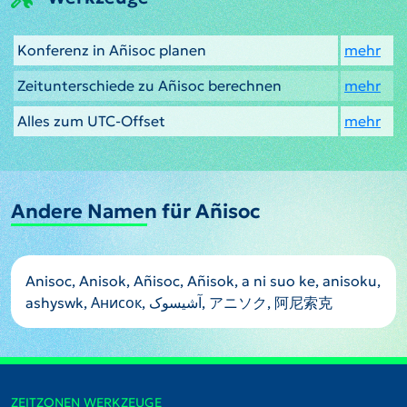
Konferenz in Añisoc planen
mehr
Zeitunterschiede zu Añisoc berechnen
mehr
Alles zum UTC-Offset
mehr
Andere Namen für Añisoc
Anisoc, Anisok, Añisoc, Añisok, a ni suo ke, anisoku,
ashyswk, Анисок, آشیسوک, アニソク, 阿尼索克
ZEITZONEN WERKZEUGE