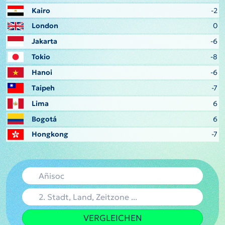
Kairo
-2
London
0
Jakarta
-6
Tokio
-8
Hanoi
-6
Taipeh
-7
Lima
6
Bogotá
6
Hongkong
-7
VERGLEICHEN