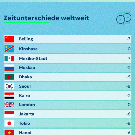
Zeitunterschiede weltweit
Beijing
-7
Kinshasa
0
Mexiko-Stadt
7
Moskau
-2
Dhaka
-5
Seoul
-8
Kairo
-2
London
0
Jakarta
-6
Tokio
-8
Hanoi
-6