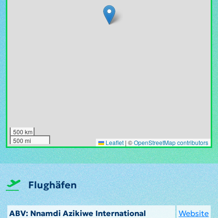
500 km
500 mi
Leaflet
|
©
OpenStreetMap contributors
Flughäfen
ABV: Nnamdi Azikiwe International
Website