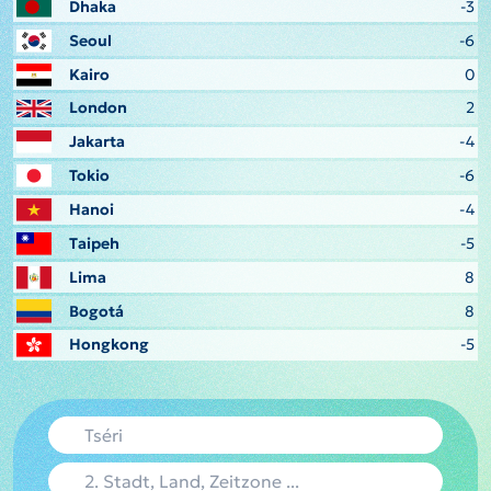
Dhaka
-3
Seoul
-6
Kairo
0
London
2
Jakarta
-4
Tokio
-6
Hanoi
-4
Taipeh
-5
Lima
8
Bogotá
8
Hongkong
-5