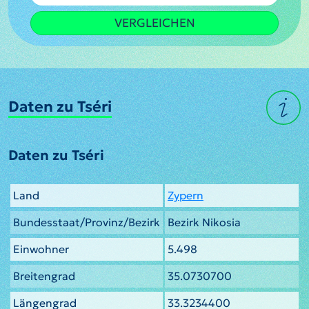
VERGLEICHEN
Daten zu Tséri
Daten zu Tséri
Land
Zypern
Bundesstaat/Provinz/Bezirk
Bezirk Nikosia
Einwohner
5.498
Breitengrad
35.0730700
Längengrad
33.3234400