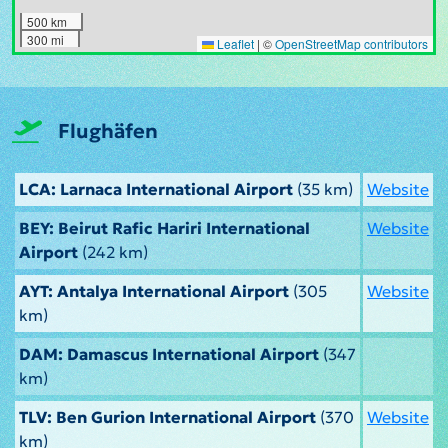
500 km
300 mi
Leaflet
|
©
OpenStreetMap contributors
Flughäfen
LCA: Larnaca International Airport
(35 km)
Website
BEY: Beirut Rafic Hariri International
Website
Airport
(242 km)
AYT: Antalya International Airport
(305
Website
km)
DAM: Damascus International Airport
(347
km)
TLV: Ben Gurion International Airport
(370
Website
km)