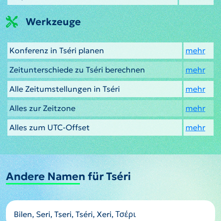
Werkzeuge
Konferenz in Tséri planen
mehr
Zeitunterschiede zu Tséri berechnen
mehr
Alle Zeitumstellungen in Tséri
mehr
Alles zur Zeitzone
mehr
Alles zum UTC-Offset
mehr
Andere Namen für Tséri
Bilen, Seri, Tseri, Tséri, Xeri, Τσέρι