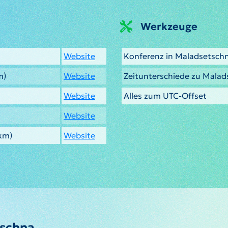
Werkzeuge
Website
Konferenz in Maladsetsch
m)
Website
Zeitunterschiede zu Mala
Website
Alles zum UTC-Offset
Website
km)
Website
tschna