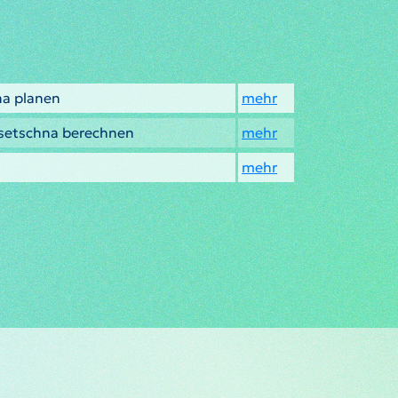
na planen
mehr
dsetschna berechnen
mehr
mehr