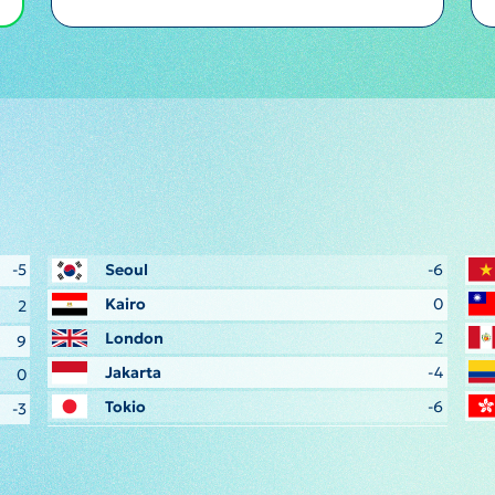
-5
Seoul
-6
Kairo
0
2
London
2
9
Jakarta
-4
0
Tokio
-6
-3