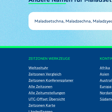
Maladsetschna, Maladzechna, Maladzy
ZEITZONEN WERKZEUGE
KONTI
Weltzeituhr
Afrika
Zeitzonen Vergleich
Asien
Zeitzonen Konferenzplaner
Austral
Alle Zeitzonen
Europa
Alle Zeitumstellungen
Nordam
UTC-Offset Übersicht
Südame
Zeitzonen Karte
Länderflaggen