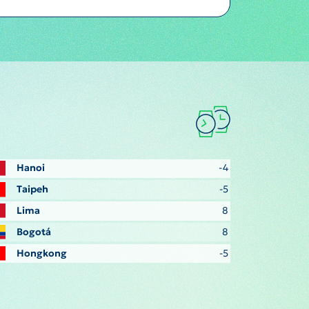
Hanoi
-4
Taipeh
-5
Lima
8
Bogotá
8
Hongkong
-5