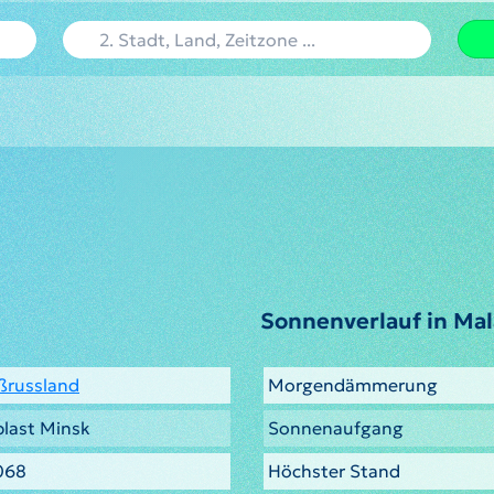
Sonnenverlauf in Ma
ßrussland
Morgendämmerung
last Minsk
Sonnenaufgang
068
Höchster Stand