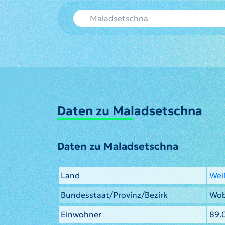
Daten zu Maladsetschna
Daten zu Maladsetschna
Land
Wei
Bundesstaat/Provinz/Bezirk
Wob
Einwohner
89.