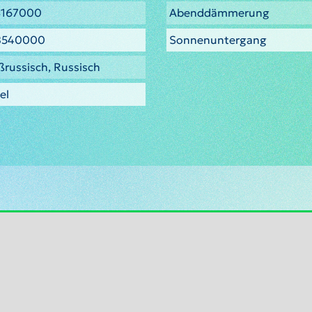
3167000
Abenddämmerung
8540000
Sonnenuntergang
ßrussisch, Russisch
el