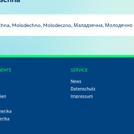
echna, Molodechno, Molodeczno, Маладзечна, Молодечно
NENTE
SERVICE
News
Datenschutz
ien
Impressum
erika
rika