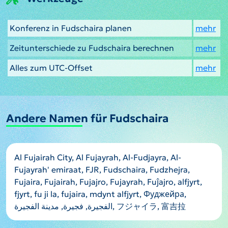
Konferenz in Fudschaira planen
mehr
Zeitunterschiede zu Fudschaira berechnen
mehr
Alles zum UTC-Offset
mehr
Andere Namen für Fudschaira
Al Fujairah City, Al Fujayrah, Al-Fudjayra, Al-
Fujayrah' emiraat, FJR, Fudschaira, Fudzhejra,
Fujaira, Fujairah, Fujajro, Fujayrah, Fuĵajro, alfjyrt,
fjyrt, fu ji la, fujaira, mdynt alfjyrt, Фуджейра,
الفجيرة, فجيرة, مدينة الفجيرة, フジャイラ, 富吉拉