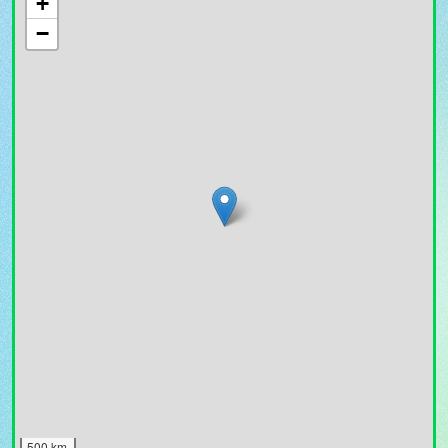
+
−
500 km