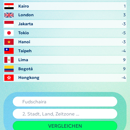
Kairo
1
London
3
Jakarta
-3
Tokio
-5
Hanoi
-3
Taipeh
-4
Lima
9
Bogotá
9
Hongkong
-4
VERGLEICHEN