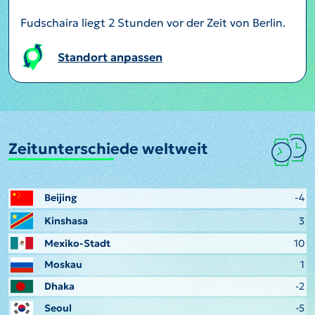
Fudschaira liegt 2 Stunden vor der Zeit von Berlin.
Standort anpassen
Zeitunterschiede weltweit
Beijing
-4
Kinshasa
3
Mexiko-Stadt
10
Moskau
1
Dhaka
-2
Seoul
-5