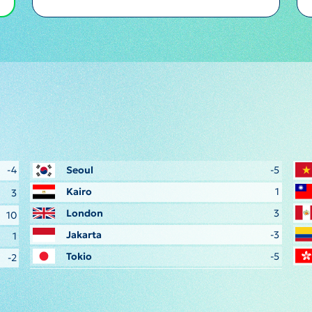
-4
Seoul
-5
Kairo
1
3
London
3
10
Jakarta
-3
1
Tokio
-5
-2