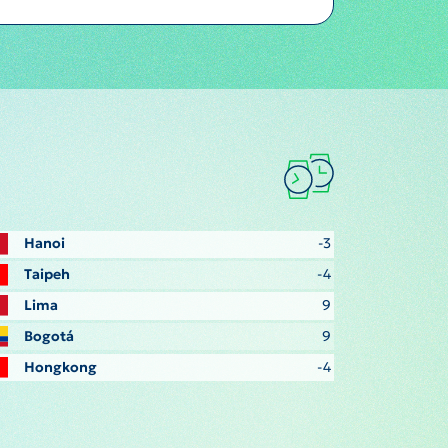
Hanoi
-3
Taipeh
-4
Lima
9
Bogotá
9
Hongkong
-4