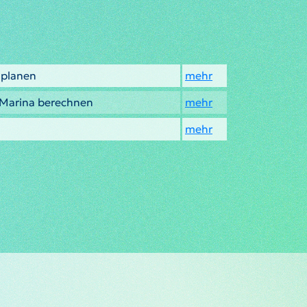
 planen
mehr
 Marina berechnen
mehr
mehr