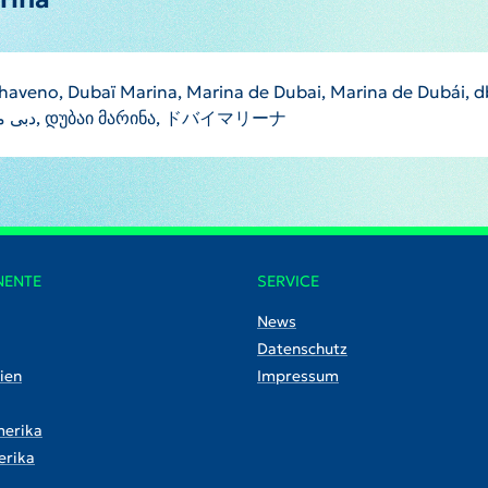
haveno, Dubaï Marina, Marina de Dubai, Marina de Dubái, d
mrsy dby, Дубай Марина, دبی مارینا, مرسى دبي, დუბაი მარინა, ドバイマリーナ
NENTE
SERVICE
News
Datenschutz
ien
Impressum
erika
rika