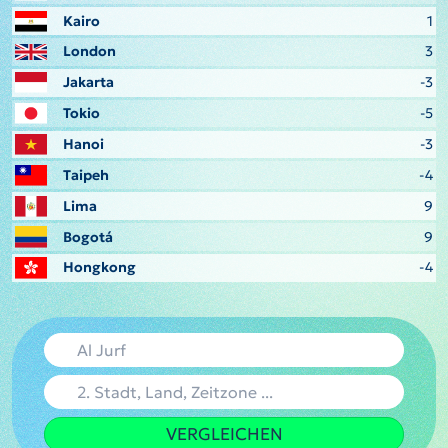
Kairo
1
London
3
Jakarta
-3
Tokio
-5
Hanoi
-3
Taipeh
-4
Lima
9
Bogotá
9
Hongkong
-4
VERGLEICHEN