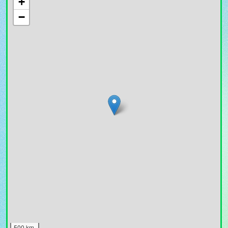
+
−
500 km