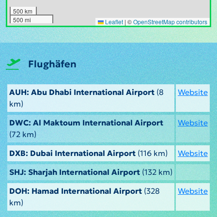
500 km
500 mi
Leaflet
|
©
OpenStreetMap contributors
Flughäfen
AUH: Abu Dhabi International Airport
(8
Website
km)
DWC: Al Maktoum International Airport
Website
(72 km)
DXB: Dubai International Airport
(116 km)
Website
SHJ: Sharjah International Airport
(132 km)
DOH: Hamad International Airport
(328
Website
km)