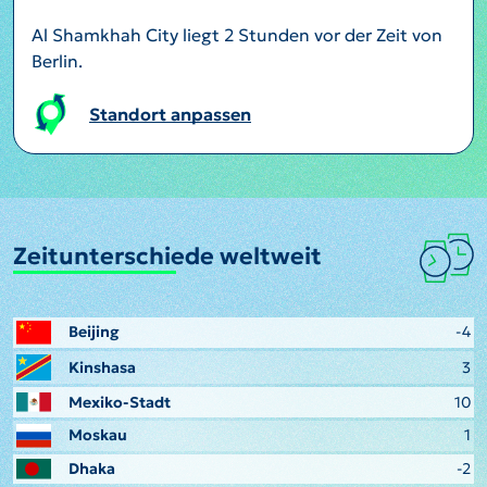
Al Shamkhah City liegt 2 Stunden vor der Zeit von
Berlin.
Standort anpassen
Zeitunterschiede weltweit
Beijing
-4
Kinshasa
3
Mexiko-Stadt
10
Moskau
1
Dhaka
-2