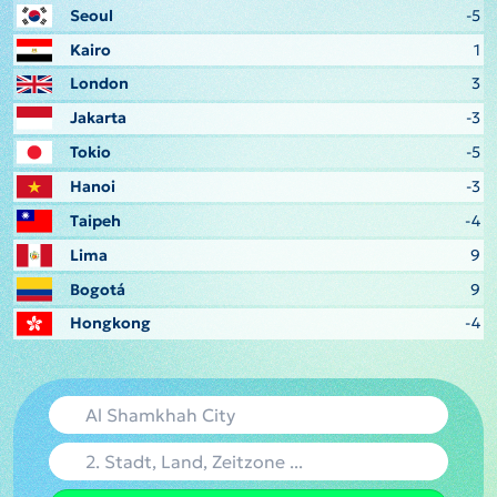
Seoul
-5
Kairo
1
London
3
Jakarta
-3
Tokio
-5
Hanoi
-3
Taipeh
-4
Lima
9
Bogotá
9
Hongkong
-4