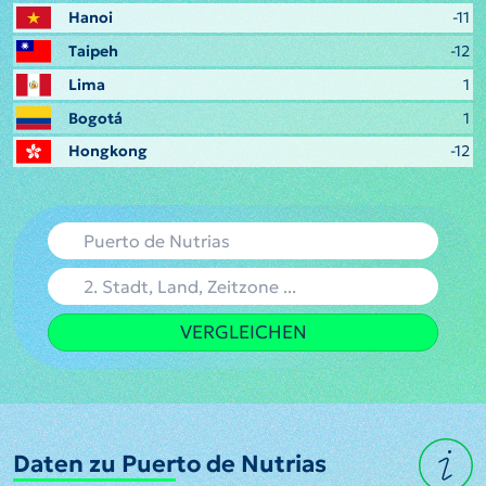
Hanoi
-11
Taipeh
-12
Lima
1
Bogotá
1
Hongkong
-12
VERGLEICHEN
Daten zu Puerto de Nutrias