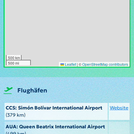
500 km
500 mi
Leaflet
|
©
OpenStreetMap contributors
Flughäfen
CCS: Simón Bolívar International Airport
Website
(379 km)
AUA: Queen Beatrix International Airport
(499 km)