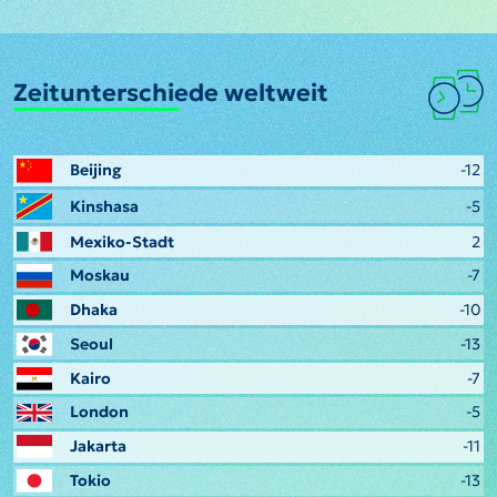
Zeitunterschiede weltweit
Beijing
-12
Kinshasa
-5
Mexiko-Stadt
2
Moskau
-7
Dhaka
-10
Seoul
-13
Kairo
-7
London
-5
Jakarta
-11
Tokio
-13