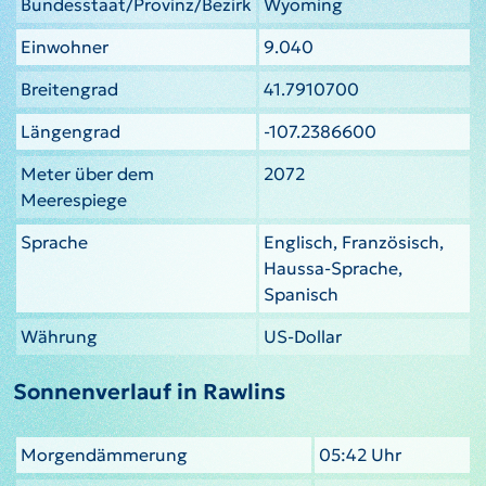
Bundesstaat/Provinz/Bezirk
Wyoming
Einwohner
9.040
Breitengrad
41.7910700
Längengrad
-107.2386600
Meter über dem
2072
Meerespiege
Sprache
Englisch, Französisch,
Haussa-Sprache,
Spanisch
Währung
US-Dollar
Sonnenverlauf in Rawlins
Morgendämmerung
05:42 Uhr