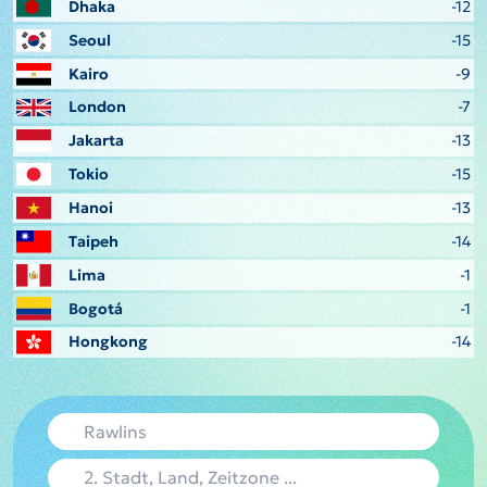
Dhaka
-12
Seoul
-15
Kairo
-9
London
-7
Jakarta
-13
Tokio
-15
Hanoi
-13
Taipeh
-14
Lima
-1
Bogotá
-1
Hongkong
-14