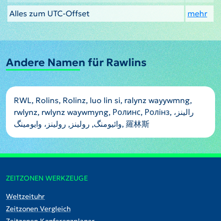
Alles zum UTC-Offset
mehr
Andere Namen für Rawlins
RWL, Rolins, Rolinz, luo lin si, ralynz wayywmng,
rwlynz, rwlynz waywmyng, Ролинс, Ролінз, رالینز،
وائیومنگ, رولينز, رولینز، وایومینگ, 羅林斯
ZEITZONEN WERKZEUGE
Weltzeituhr
Zeitzonen Vergleich
Zeitzonen Konferenzplaner