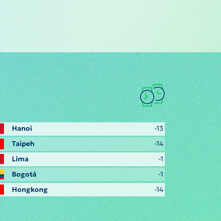
Hanoi
-13
Taipeh
-14
Lima
-1
Bogotá
-1
Hongkong
-14