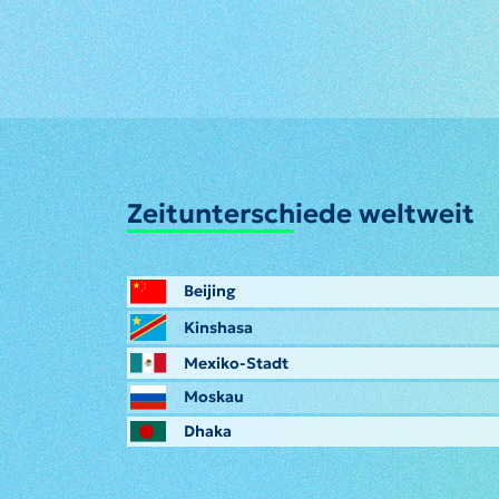
Zeitunterschiede weltweit
Beijing
Kinshasa
Mexiko-Stadt
Moskau
Dhaka