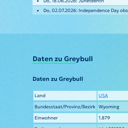
Do, 18.06.2026: Juneteenth
Do, 02.07.2026: Independence Day ob
Daten zu Greybull
Daten zu Greybull
Land
USA
Bundesstaat/Provinz/Bezirk
Wyoming
Einwohner
1.879