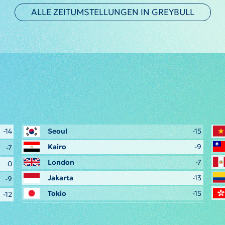
ALLE ZEITUMSTELLUNGEN IN GREYBULL
-14
Seoul
-15
Kairo
-9
-7
London
-7
0
Jakarta
-13
-9
Tokio
-15
-12