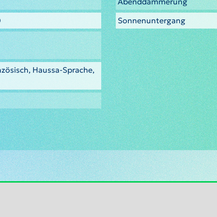
Abenddämmerung
0
Sonnenuntergang
nzösisch, Haussa-Sprache,