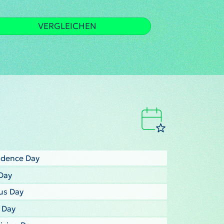
VERGLEICHEN
ndence Day
Day
us Day
s Day