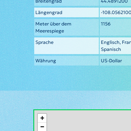
Breitengrad
44.4891200
Längengrad
-108.056210
Meter über dem
1156
Meerespiege
Sprache
Englisch, Fra
Spanisch
Währung
US-Dollar
+
−