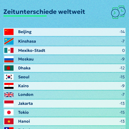
Zeitunterschiede weltweit
Beijing
-14
Kinshasa
-7
Mexiko-Stadt
0
Moskau
-9
Dhaka
-12
Seoul
-15
Kairo
-9
London
-7
Jakarta
-13
Tokio
-15
Hanoi
-13