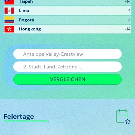
Taipeh
-14
Lima
-1
Bogotá
-1
Hongkong
-14
VERGLEICHEN
Feiertage