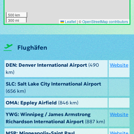
500 km
300 mi
Leaflet
|
©
OpenStreetMap contributors
Flughäfen
DEN: Denver International Airport
(490
Website
km)
SLC: Salt Lake City International Airport
(656 km)
OMA: Eppley Airfield
(846 km)
YWG: Winnipeg / James Armstrong
Website
Richardson International Airport
(887 km)
MSP: Minneapolis–Saint Paul
Website