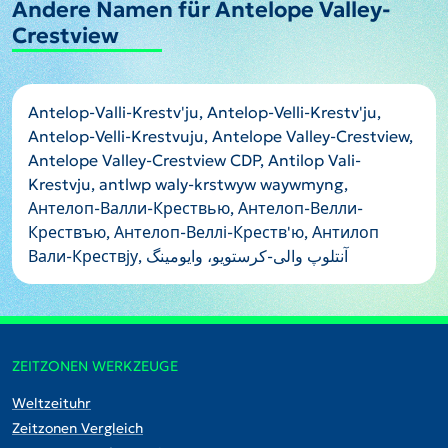
Andere Namen für Antelope Valley-
Crestview
Antelop-Valli-Krestv'ju, Antelop-Velli-Krestv'ju,
Antelop-Velli-Krestvuju, Antelope Valley-Crestview,
Antelope Valley-Crestview CDP, Antilop Vali-
Krestvju, antlwp waly-krstwyw waywmyng,
Антелоп-Валли-Крествью, Антелоп-Велли-
Крествъю, Антелоп-Веллі-Креств'ю, Антилоп
Вали-Крествју, آنتلوپ والی-کرستویو، وایومینگ
ZEITZONEN WERKZEUGE
Weltzeituhr
Zeitzonen Vergleich