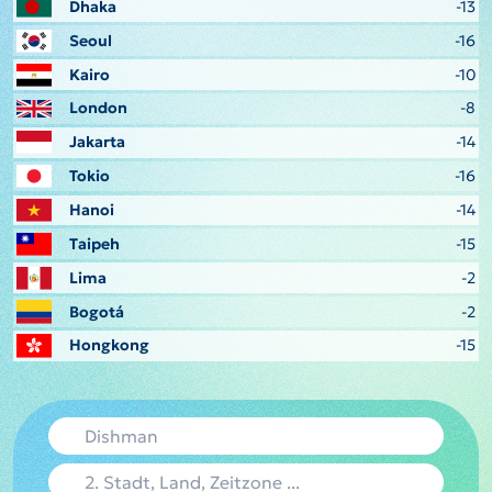
Dhaka
-13
Seoul
-16
Kairo
-10
London
-8
Jakarta
-14
Tokio
-16
Hanoi
-14
Taipeh
-15
Lima
-2
Bogotá
-2
Hongkong
-15