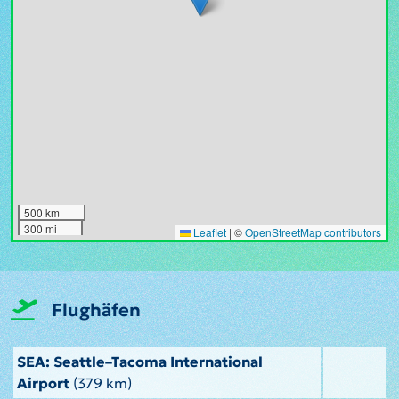
500 km
300 mi
Leaflet
|
©
OpenStreetMap contributors
Flughäfen
SEA: Seattle–Tacoma International
Airport
(379 km)