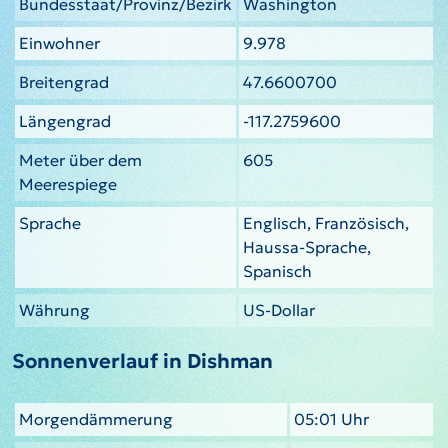
Bundesstaat/Provinz/Bezirk
Washington
Einwohner
9.978
Breitengrad
47.6600700
Längengrad
-117.2759600
Meter über dem
605
Meerespiege
Sprache
Englisch, Französisch,
Haussa-Sprache,
Spanisch
Währung
US-Dollar
Sonnenverlauf in Dishman
Morgendämmerung
05:01 Uhr