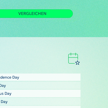
VERGLEICHEN
ndence Day
Day
us Day
s Day