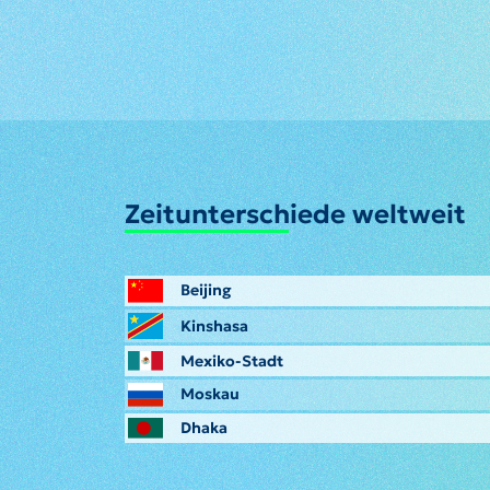
Zeitunterschiede weltweit
Beijing
Kinshasa
Mexiko-Stadt
Moskau
Dhaka