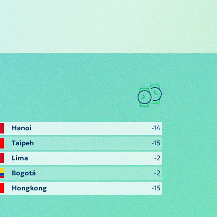
Hanoi
-14
Taipeh
-15
Lima
-2
Bogotá
-2
Hongkong
-15