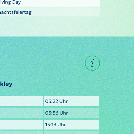
iving Day
nachtsfeiertag
kley
05:22 Uhr
05:56 Uhr
13:13 Uhr