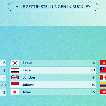
ALLE ZEITUMSTELLUNGEN IN BUCKLEY
-15
Seoul
-16
Kairo
-10
-8
London
-8
-1
Jakarta
-14
-10
Tokio
-16
-13