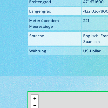
Breitengrad
47.1631600
Längengrad
-122.026780
Meter über dem
221
Meerespiege
Sprache
Englisch, Fra
Spanisch
Währung
US-Dollar
+
−