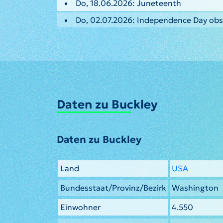
Do, 18.06.2026: Juneteenth
Do, 02.07.2026: Independence Day ob
Daten zu Buckley
Daten zu Buckley
Land
USA
Bundesstaat/Provinz/Bezirk
Washington
Einwohner
4.550