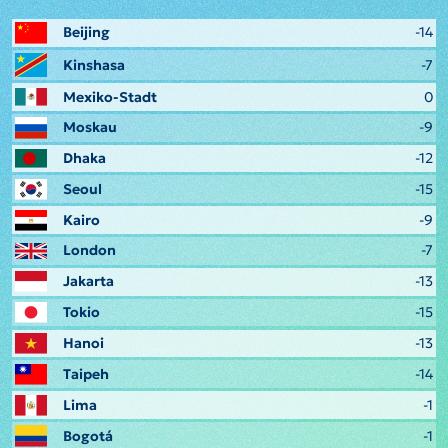
Beijing
-14
Kinshasa
-7
Mexiko-Stadt
0
Moskau
-9
Dhaka
-12
Seoul
-15
Kairo
-9
London
-7
Jakarta
-13
Tokio
-15
Hanoi
-13
Taipeh
-14
Lima
-1
Bogotá
-1