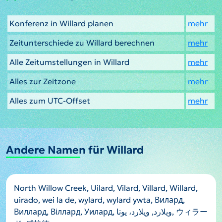
Konferenz in Willard planen
mehr
Zeitunterschiede zu Willard berechnen
mehr
Alle Zeitumstellungen in Willard
mehr
Alles zur Zeitzone
mehr
Alles zum UTC-Offset
mehr
Andere Namen für Willard
North Willow Creek, Uilard, Vilard, Villard, Willard,
uirado, wei la de, wylard, wylard ywta, Вилард,
Виллард, Віллард, Уилард, ويلارد, ویلارد، یوتا, ウィラー