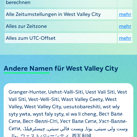
berechnen
Alle Zeitumstellungen in West Valley City
mehr
Alles zur Zeitzone
mehr
Alles zum UTC-Offset
mehr
Andere Namen für West Valley City
Granger-Hunter, Uehst-Valli-Siti, Uest Vali Siti, Vest
Vali Siti, Vest-Velli-Siti, Wast Valley Ceety, West
Valley, West Valley City, uesutobareshiti, wst wly
syty ywta, wyst faly syty, xi wa li cheng, Вест Вали
Сити, Вест-Веллі-Сіті, Уест Вали Сити, Уэст-Валли-
Сити, وست ولی سیتی، یوتا, ويست فالي سيتي, چیسٹرفیلڈ،
یوٹاہ, ウェストバレーシティ, 西瓦利城