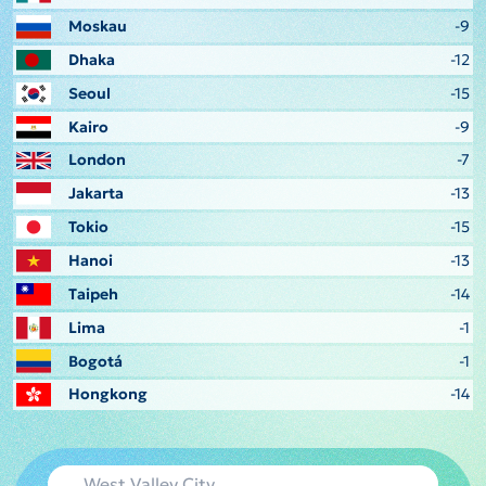
Moskau
-9
Dhaka
-12
Seoul
-15
Kairo
-9
London
-7
Jakarta
-13
Tokio
-15
Hanoi
-13
Taipeh
-14
Lima
-1
Bogotá
-1
Hongkong
-14