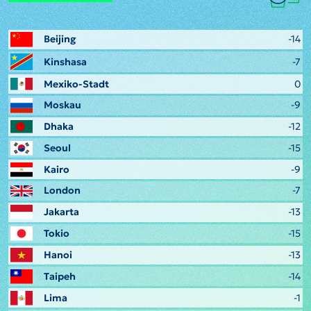
Beijing
-14
Kinshasa
-7
Mexiko-Stadt
0
Moskau
-9
Dhaka
-12
Seoul
-15
Kairo
-9
London
-7
Jakarta
-13
Tokio
-15
Hanoi
-13
Taipeh
-14
Lima
-1