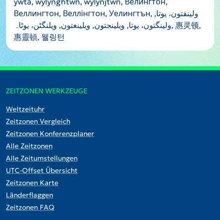
ywta, wylynghtwn, wylynjtwn, Велингтон,
Веллингтон, Веллінгтон, Уелингтън, ولینقتون، یوتا,
ولینگتون، یوتا, ويلينجتون, ويلينغتون, ویلنگٹن، یوٹاہ, 惠灵顿,
惠靈頓, 웰링턴
ZEITZONEN WERKZEUGE
Weltzeituhr
Zeitzonen Vergleich
Zeitzonen Konferenzplaner
Alle Zeitzonen
Alle Zeitumstellungen
UTC-Offset Übersicht
Zeitzonen Karte
Länderflaggen
Zeitzonen FAQ