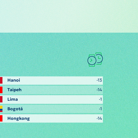
Hanoi
-13
Taipeh
-14
Lima
-1
Bogotá
-1
Hongkong
-14