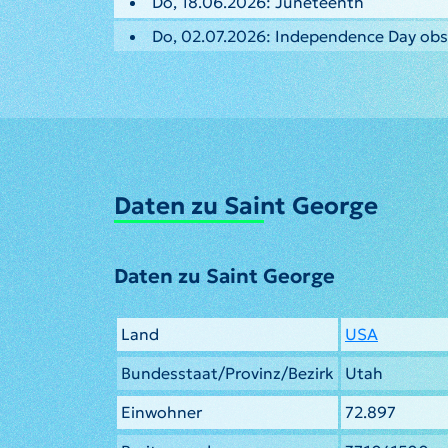
Do, 18.06.2026: Juneteenth
Do, 02.07.2026: Independence Day ob
Daten zu Saint George
Daten zu Saint George
Land
USA
Bundesstaat/Provinz/Bezirk
Utah
Einwohner
72.897