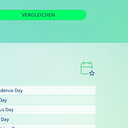
VERGLEICHEN
ndence Day
Day
us Day
s Day