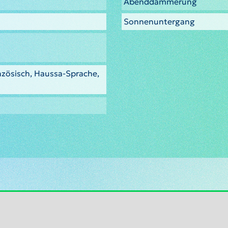
Abenddämmerung
Sonnenuntergang
nzösisch, Haussa-Sprache,