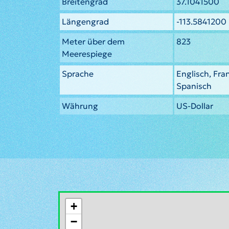
Breitengrad
37.1041500
Längengrad
-113.5841200
Meter über dem
823
Meerespiege
Sprache
Englisch, Fra
Spanisch
Währung
US-Dollar
+
−