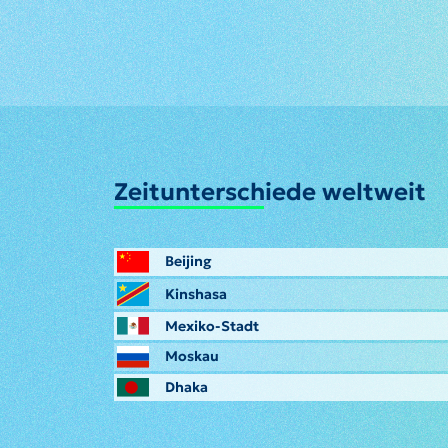
Zeitunterschiede weltweit
Beijing
Kinshasa
Mexiko-Stadt
Moskau
Dhaka