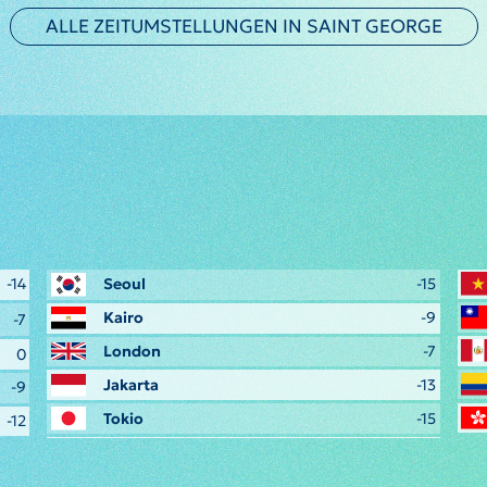
ALLE ZEITUMSTELLUNGEN IN SAINT GEORGE
-14
Seoul
-15
Kairo
-9
-7
London
-7
0
Jakarta
-13
-9
Tokio
-15
-12