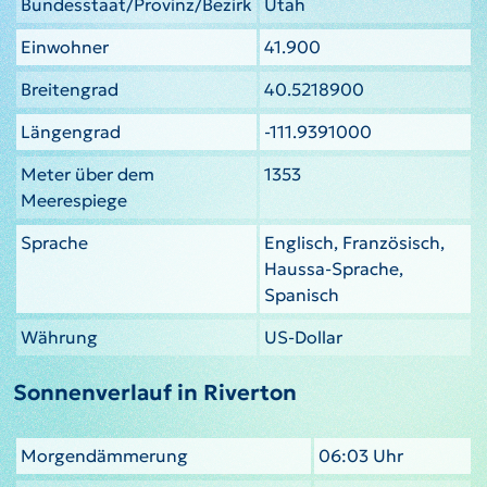
Bundesstaat/Provinz/Bezirk
Utah
Einwohner
41.900
Breitengrad
40.5218900
Längengrad
-111.9391000
Meter über dem
1353
Meerespiege
Sprache
Englisch, Französisch,
Haussa-Sprache,
Spanisch
Währung
US-Dollar
Sonnenverlauf in Riverton
Morgendämmerung
06:03 Uhr