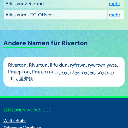
Alles zur Zeitzone
mehr
Alles zum UTC-Offset
mehr
Andere Namen für Riverton
Riverton, Rivurtun, li fu dun, ryfrtwn, rywrtwn ywta,
Ривертон, Ривъртън, ريفرتون, ریورتون، یوتا, ریورٹن،
یوٹاہ, 里弗顿
ZEITZONEN WERKZEUGE
Weltzeituhr
Zeitzonen Vergleich