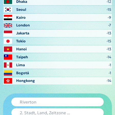
Dhaka
-12
Seoul
-15
Kairo
-9
London
-7
Jakarta
-13
Tokio
-15
Hanoi
-13
Taipeh
-14
Lima
-1
Bogotá
-1
Hongkong
-14