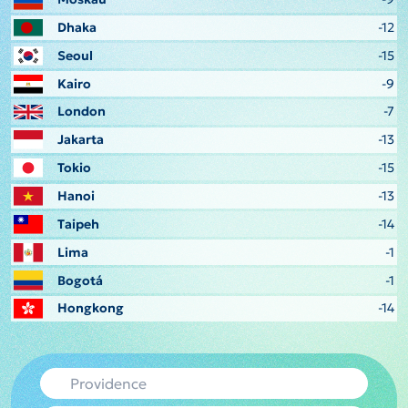
Dhaka
-12
Seoul
-15
Kairo
-9
London
-7
Jakarta
-13
Tokio
-15
Hanoi
-13
Taipeh
-14
Lima
-1
Bogotá
-1
Hongkong
-14