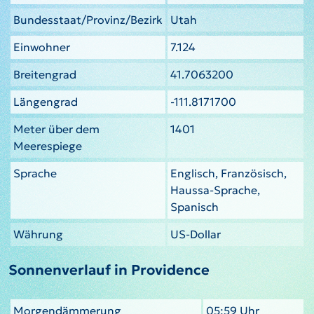
Bundesstaat/Provinz/Bezirk
Utah
Einwohner
7.124
Breitengrad
41.7063200
Längengrad
-111.8171700
Meter über dem
1401
Meerespiege
Sprache
Englisch, Französisch,
Haussa-Sprache,
Spanisch
Währung
US-Dollar
Sonnenverlauf in Providence
Morgendämmerung
05:59 Uhr