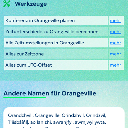
Werkzeuge
Konferenz in Orangeville planen
mehr
Zeitunterschiede zu Orangeville berechnen
mehr
Alle Zeitumstellungen in Orangeville
mehr
Alles zur Zeitzone
mehr
Alles zum UTC-Offset
mehr
Andere Namen für Orangeville
Orandzhvill, Orangeville, Orindzhvil, Orindzvil,
Tʼiisbáíńlį́, ao lan zhi, awranjfyl, awrnjwyl ywta,