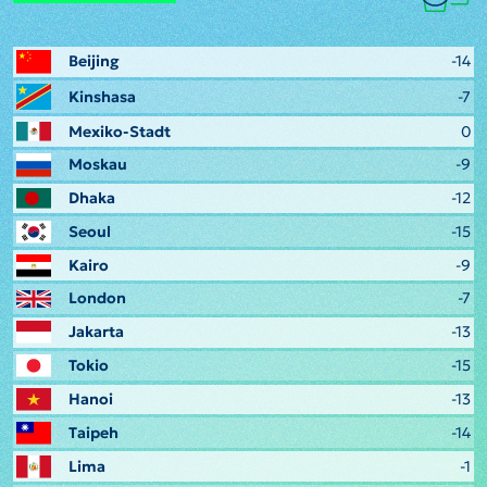
Beijing
-14
Kinshasa
-7
Mexiko-Stadt
0
Moskau
-9
Dhaka
-12
Seoul
-15
Kairo
-9
London
-7
Jakarta
-13
Tokio
-15
Hanoi
-13
Taipeh
-14
Lima
-1