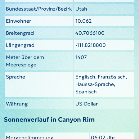
Bundesstaat/Provinz/Bezirk
Utah
Einwohner
10.062
Breitengrad
40.7066100
Längengrad
-111.8218800
Meter über dem
1407
Meerespiege
Sprache
Englisch, Französisch,
Haussa-Sprache,
Spanisch
Währung
US-Dollar
Sonnenverlauf in Canyon Rim
Morgendämmerung
06:02 Uhr