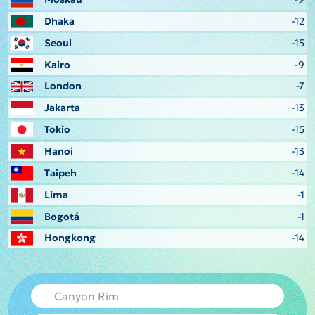
Dhaka
-12
Seoul
-15
Kairo
-9
London
-7
Jakarta
-13
Tokio
-15
Hanoi
-13
Taipeh
-14
Lima
-1
Bogotá
-1
Hongkong
-14