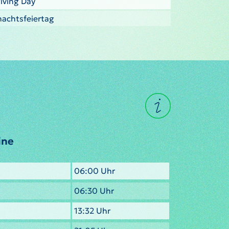
iving Day
nachtsfeiertag
ine
06:00 Uhr
06:30 Uhr
13:32 Uhr