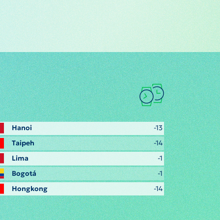
Hanoi
-13
Taipeh
-14
Lima
-1
Bogotá
-1
Hongkong
-14