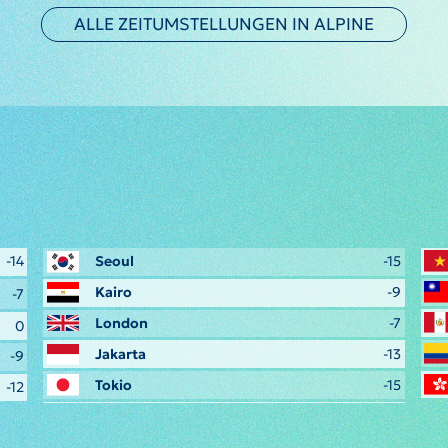
ALLE ZEITUMSTELLUNGEN IN ALPINE
-14
Seoul
-15
Kairo
-9
-7
London
-7
0
Jakarta
-13
-9
Tokio
-15
-12