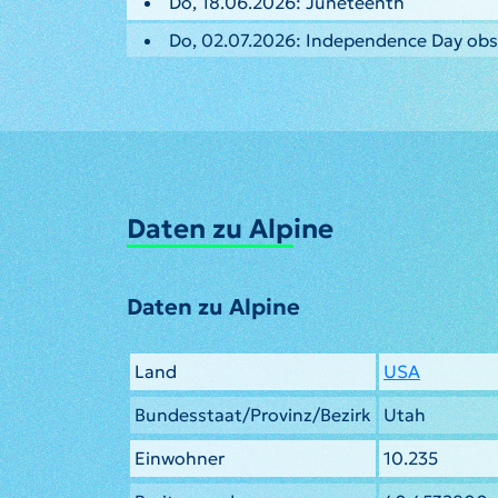
Do, 18.06.2026: Juneteenth
Do, 02.07.2026: Independence Day ob
Daten zu Alpine
Daten zu Alpine
Land
USA
Bundesstaat/Provinz/Bezirk
Utah
Einwohner
10.235