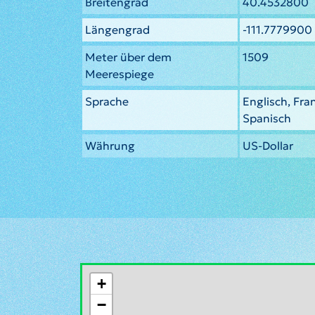
Breitengrad
40.4532800
Längengrad
-111.7779900
Meter über dem
1509
Meerespiege
Sprache
Englisch, Fra
Spanisch
Währung
US-Dollar
+
−