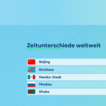
Zeitunterschiede weltweit
Beijing
Kinshasa
Mexiko-Stadt
Moskau
Dhaka