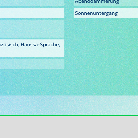
Abenddämmerung
Sonnenuntergang
nzösisch, Haussa-Sprache,