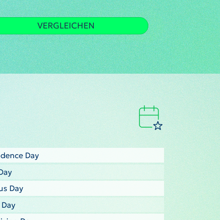
VERGLEICHEN
ndence Day
Day
us Day
s Day