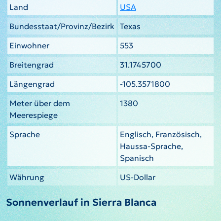
Land
USA
Bundesstaat/Provinz/Bezirk
Texas
Einwohner
553
Breitengrad
31.1745700
Längengrad
-105.3571800
Meter über dem
1380
Meerespiege
Sprache
Englisch, Französisch,
Haussa-Sprache,
Spanisch
Währung
US-Dollar
Sonnenverlauf in Sierra Blanca