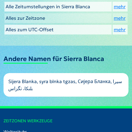
Alle Zeitumstellungen in Sierra Blanca
mehr
Alles zur Zeitzone
mehr
Alles zum UTC-Offset
mehr
Andere Namen für Sierra Blanca
Sijera Blanka, syra blnka tgzas, Сијера Бланка, سیرا
بلنکا، تگزاس
ZEITZONEN WERKZEUGE
Weltzeituhr