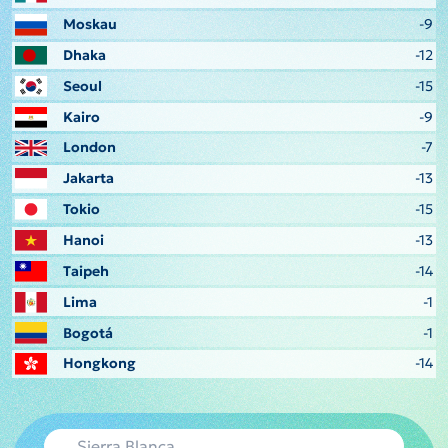
Moskau
-9
Dhaka
-12
Seoul
-15
Kairo
-9
London
-7
Jakarta
-13
Tokio
-15
Hanoi
-13
Taipeh
-14
Lima
-1
Bogotá
-1
Hongkong
-14