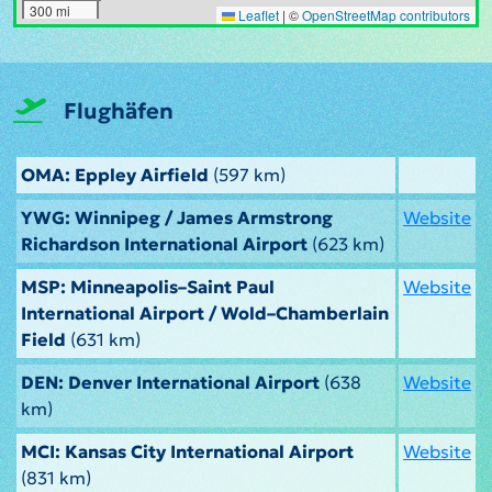
300 mi
Leaflet
|
©
OpenStreetMap contributors
Flughäfen
OMA: Eppley Airfield
(597 km)
YWG: Winnipeg / James Armstrong
Website
Richardson International Airport
(623 km)
MSP: Minneapolis–Saint Paul
Website
International Airport / Wold–Chamberlain
Field
(631 km)
DEN: Denver International Airport
(638
Website
km)
MCI: Kansas City International Airport
Website
(831 km)