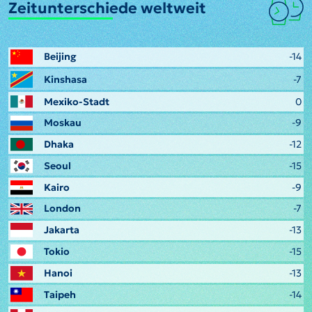
Zeitunterschiede weltweit
Beijing
-14
Kinshasa
-7
Mexiko-Stadt
0
Moskau
-9
Dhaka
-12
Seoul
-15
Kairo
-9
London
-7
Jakarta
-13
Tokio
-15
Hanoi
-13
Taipeh
-14