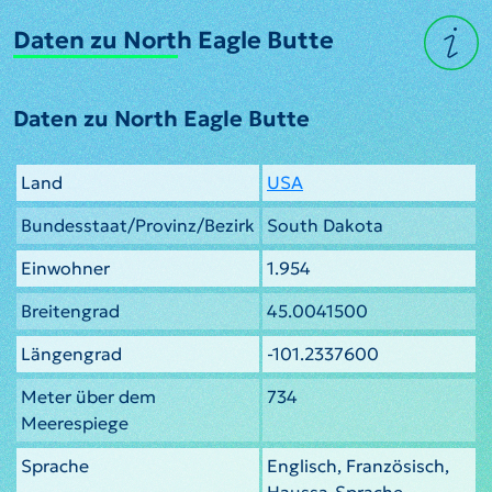
Daten zu North Eagle Butte
Daten zu North Eagle Butte
Land
USA
Bundesstaat/Provinz/Bezirk
South Dakota
Einwohner
1.954
Breitengrad
45.0041500
Längengrad
-101.2337600
Meter über dem
734
Meerespiege
Sprache
Englisch, Französisch,
Haussa-Sprache,