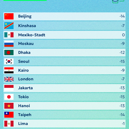
Beijing
-14
Kinshasa
-7
Mexiko-Stadt
0
Moskau
-9
Dhaka
-12
Seoul
-15
Kairo
-9
London
-7
Jakarta
-13
Tokio
-15
Hanoi
-13
Taipeh
-14
Lima
-1