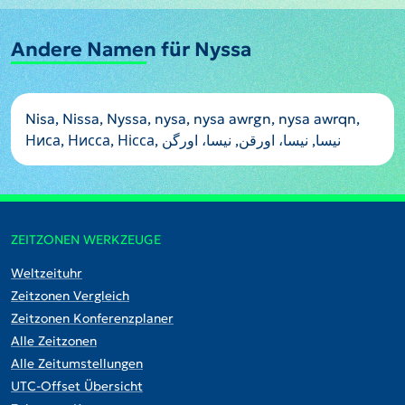
Andere Namen für Nyssa
Nisa, Nissa, Nyssa, nysa, nysa awrgn, nysa awrqn,
Ниса, Нисса, Нісса, نيسا, نیسا، اورقن, نیسا، اورگن
ZEITZONEN WERKZEUGE
Weltzeituhr
Zeitzonen Vergleich
Zeitzonen Konferenzplaner
Alle Zeitzonen
Alle Zeitumstellungen
UTC-Offset Übersicht