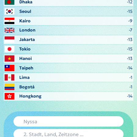
Dhaka
-12
Seoul
-15
Kairo
-9
London
-7
Jakarta
-13
Tokio
-15
Hanoi
-13
Taipeh
-14
Lima
-1
Bogotá
-1
Hongkong
-14