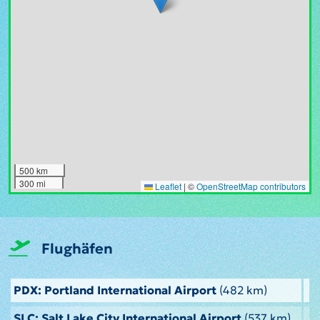
500 km
300 mi
Leaflet
|
©
OpenStreetMap contributors
Flughäfen
PDX: Portland International Airport
(482 km)
SLC: Salt Lake City International Airport
(537 km)