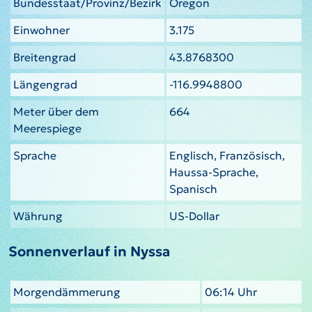
Bundesstaat/Provinz/Bezirk
Oregon
Einwohner
3.175
Breitengrad
43.8768300
Längengrad
-116.9948800
Meter über dem
664
Meerespiege
Sprache
Englisch, Französisch,
Haussa-Sprache,
Spanisch
Währung
US-Dollar
Sonnenverlauf in Nyssa
Morgendämmerung
06:14 Uhr