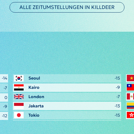
ALLE ZEITUMSTELLUNGEN IN KILLDEER
-14
Seoul
-15
Kairo
-9
-7
London
-7
0
Jakarta
-13
-9
Tokio
-15
-12