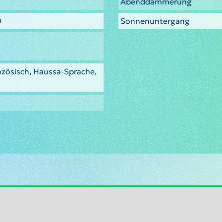
Abenddämmerung
0
Sonnenuntergang
nzösisch, Haussa-Sprache,