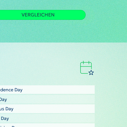
VERGLEICHEN
ndence Day
Day
us Day
s Day