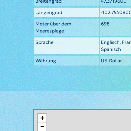
Breitengrad
47.3719600
Längengrad
-102.754080
Meter über dem
698
Meerespiege
Sprache
Englisch, Fra
Spanisch
Währung
US-Dollar
+
−