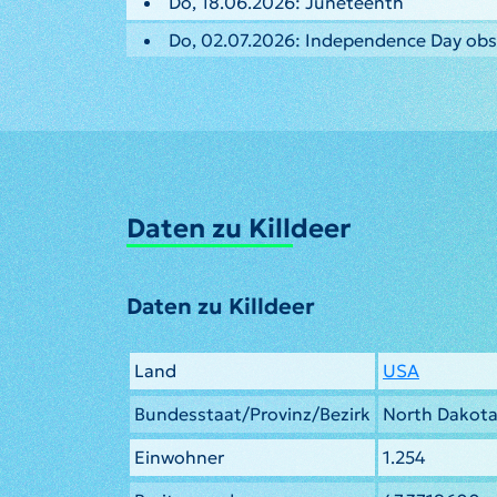
Do, 18.06.2026: Juneteenth
Do, 02.07.2026: Independence Day ob
Daten zu Killdeer
Daten zu Killdeer
Land
USA
Bundesstaat/Provinz/Bezirk
North Dakot
Einwohner
1.254