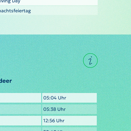
iving Day
nachtsfeiertag
ldeer
05:04 Uhr
05:38 Uhr
12:56 Uhr