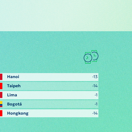
Hanoi
-13
Taipeh
-14
Lima
-1
Bogotá
-1
Hongkong
-14