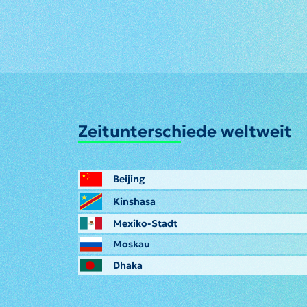
Zeitunterschiede weltweit
Beijing
Kinshasa
Mexiko-Stadt
Moskau
Dhaka