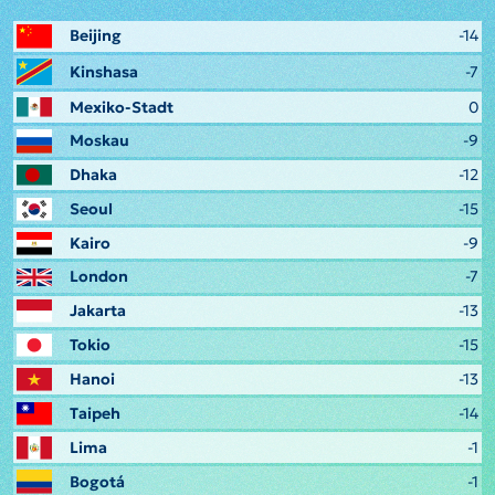
Beijing
-14
Kinshasa
-7
Mexiko-Stadt
0
Moskau
-9
Dhaka
-12
Seoul
-15
Kairo
-9
London
-7
Jakarta
-13
Tokio
-15
Hanoi
-13
Taipeh
-14
Lima
-1
Bogotá
-1