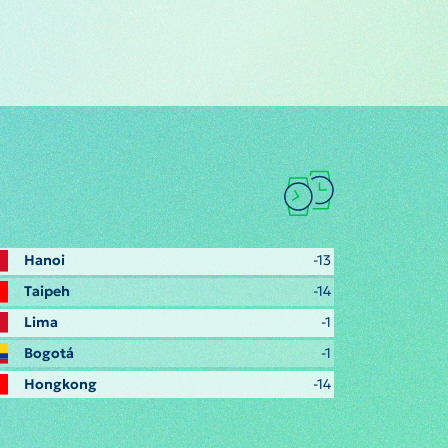
Hanoi
-13
Taipeh
-14
Lima
-1
Bogotá
-1
Hongkong
-14