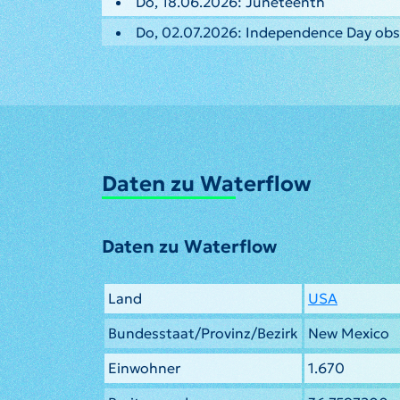
Do, 18.06.2026: Juneteenth
Do, 02.07.2026: Independence Day ob
Daten zu Waterflow
Daten zu Waterflow
Land
USA
Bundesstaat/Provinz/Bezirk
New Mexico
Einwohner
1.670