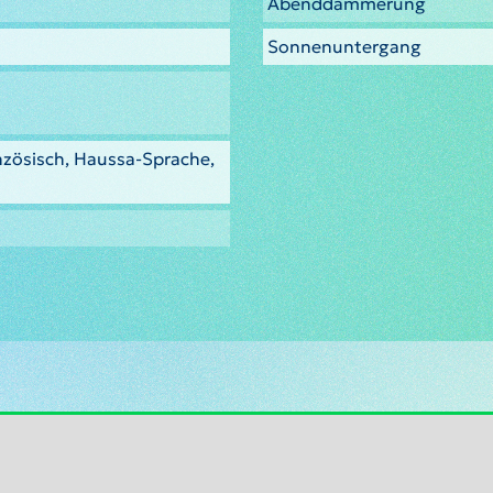
Abenddämmerung
Sonnenuntergang
nzösisch, Haussa-Sprache,