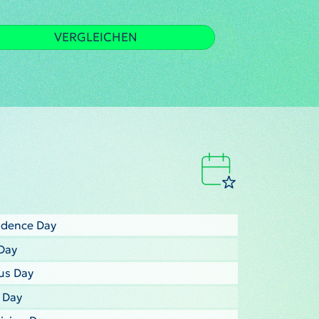
VERGLEICHEN
ndence Day
Day
us Day
s Day