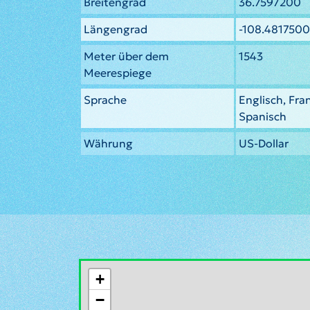
Breitengrad
36.7597200
Längengrad
-108.4817500
Meter über dem
1543
Meerespiege
Sprache
Englisch, Fra
Spanisch
Währung
US-Dollar
+
−