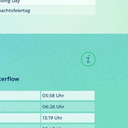
iving Day
nachtsfeiertag
terflow
05:58 Uhr
06:26 Uhr
13:19 Uhr