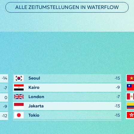
ALLE ZEITUMSTELLUNGEN IN WATERFLOW
-14
Seoul
-15
Kairo
-9
-7
London
-7
0
Jakarta
-13
-9
Tokio
-15
-12