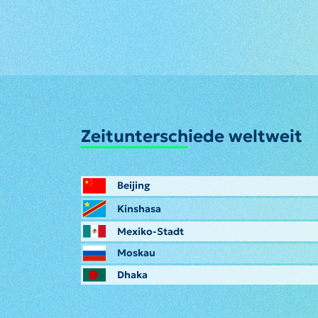
Zeitunterschiede weltweit
Beijing
Kinshasa
Mexiko-Stadt
Moskau
Dhaka