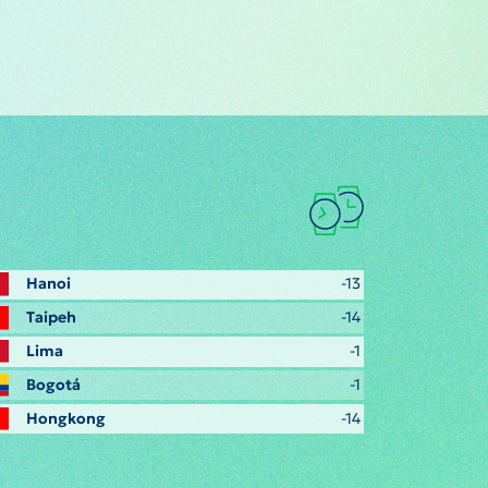
Hanoi
-13
Taipeh
-14
Lima
-1
Bogotá
-1
Hongkong
-14