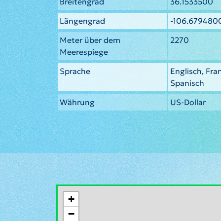
Breitengrad
36.1533500
Längengrad
-106.679480
Meter über dem
2270
Meerespiege
Sprache
Englisch, Fra
Spanisch
Währung
US-Dollar
+
−