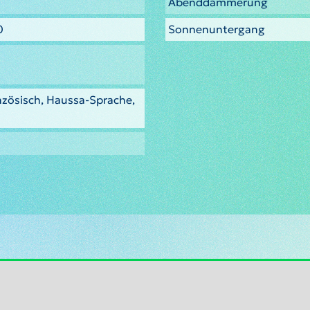
Abenddämmerung
0
Sonnenuntergang
nzösisch, Haussa-Sprache,