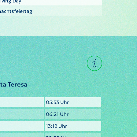
iving Day
nachtsfeiertag
ta Teresa
05:53 Uhr
06:21 Uhr
13:12 Uhr