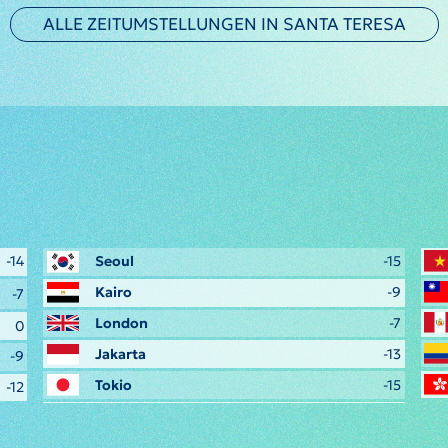
ALLE ZEITUMSTELLUNGEN IN SANTA TERESA
-14
Seoul
-15
Kairo
-9
-7
London
-7
0
Jakarta
-13
-9
Tokio
-15
-12