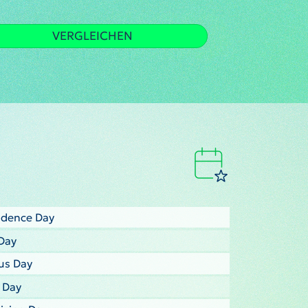
VERGLEICHEN
ndence Day
Day
us Day
s Day