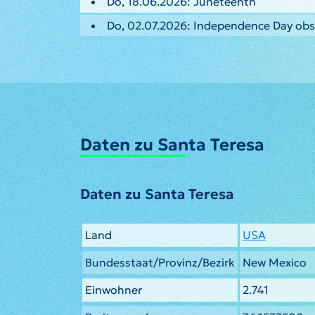
Do, 18.06.2026: Juneteenth
Do, 02.07.2026: Independence Day ob
Daten zu Santa Teresa
Daten zu Santa Teresa
Land
USA
Bundesstaat/Provinz/Bezirk
New Mexico
Einwohner
2.741