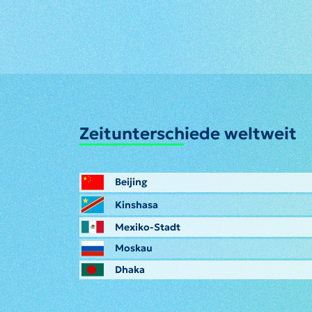
Zeitunterschiede weltweit
Beijing
Kinshasa
Mexiko-Stadt
Moskau
Dhaka