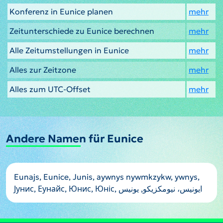
Konferenz in Eunice planen
mehr
Zeitunterschiede zu Eunice berechnen
mehr
Alle Zeitumstellungen in Eunice
mehr
Alles zur Zeitzone
mehr
Alles zum UTC-Offset
mehr
Andere Namen für Eunice
Eunajs, Eunice, Junis, aywnys nywmkzykw, ywnys,
Јунис, Еунайс, Юнис, Юніс, ایونیس، نیومکزیکو, يونيس