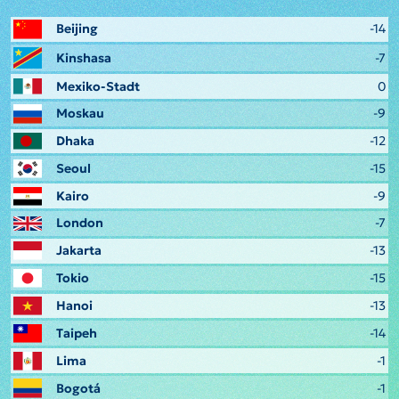
Beijing
-14
Kinshasa
-7
Mexiko-Stadt
0
Moskau
-9
Dhaka
-12
Seoul
-15
Kairo
-9
London
-7
Jakarta
-13
Tokio
-15
Hanoi
-13
Taipeh
-14
Lima
-1
Bogotá
-1