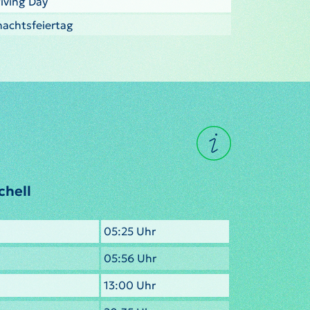
iving Day
nachtsfeiertag
chell
05:25 Uhr
05:56 Uhr
13:00 Uhr