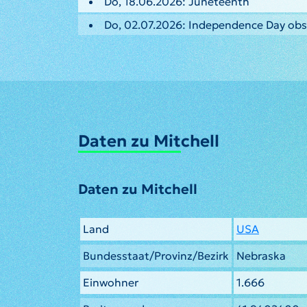
Do, 18.06.2026: Juneteenth
Do, 02.07.2026: Independence Day ob
Daten zu Mitchell
Daten zu Mitchell
Land
USA
Bundesstaat/Provinz/Bezirk
Nebraska
Einwohner
1.666