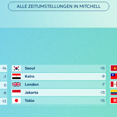
ALLE ZEITUMSTELLUNGEN IN MITCHELL
-14
Seoul
-15
Kairo
-9
-7
London
-7
0
Jakarta
-13
-9
Tokio
-15
-12