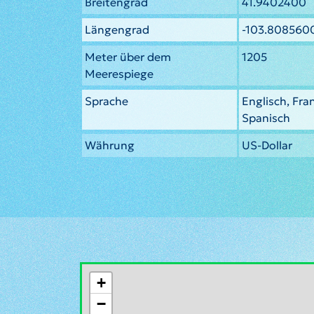
Breitengrad
41.9402400
Längengrad
-103.808560
Meter über dem
1205
Meerespiege
Sprache
Englisch, Fra
Spanisch
Währung
US-Dollar
+
−