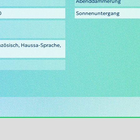
Abenddämmerung
0
Sonnenuntergang
nzösisch, Haussa-Sprache,