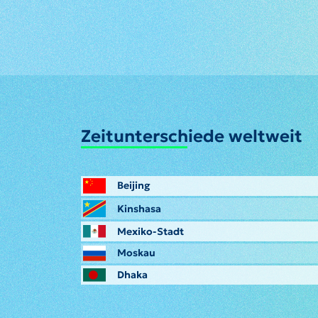
Zeitunterschiede weltweit
Beijing
Kinshasa
Mexiko-Stadt
Moskau
Dhaka