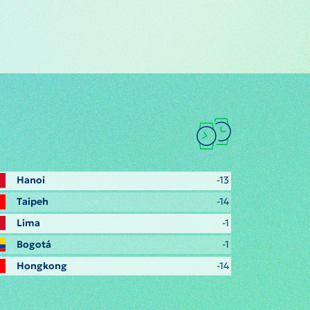
Hanoi
-13
Taipeh
-14
Lima
-1
Bogotá
-1
Hongkong
-14