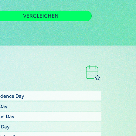
VERGLEICHEN
ndence Day
Day
us Day
s Day