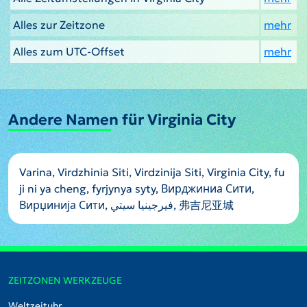
Alles zur Zeitzone
mehr
Alles zum UTC-Offset
mehr
Andere Namen für Virginia City
Varina, Virdzhinia Siti, Virdzinija Siti, Virginia City, fu
ji ni ya cheng, fyrjynya syty, Вирджиниа Сити,
Вирџинија Сити, فيرجينيا سيتي, 弗吉尼亚城
ZEITZONEN WERKZEUGE
Weltzeituhr