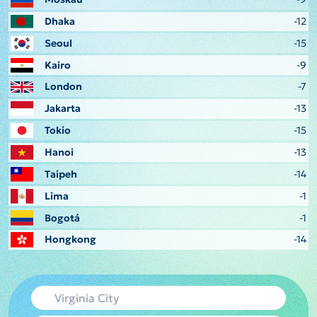
Dhaka
-12
Seoul
-15
Kairo
-9
London
-7
Jakarta
-13
Tokio
-15
Hanoi
-13
Taipeh
-14
Lima
-1
Bogotá
-1
Hongkong
-14