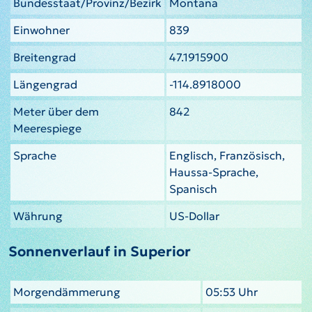
Bundesstaat/Provinz/Bezirk
Montana
Einwohner
839
Breitengrad
47.1915900
Längengrad
-114.8918000
Meter über dem
842
Meerespiege
Sprache
Englisch, Französisch,
Haussa-Sprache,
Spanisch
Währung
US-Dollar
Sonnenverlauf in Superior
Morgendämmerung
05:53 Uhr