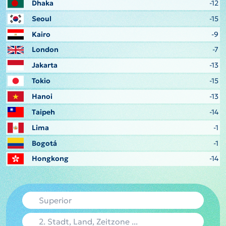
Dhaka
-12
Seoul
-15
Kairo
-9
London
-7
Jakarta
-13
Tokio
-15
Hanoi
-13
Taipeh
-14
Lima
-1
Bogotá
-1
Hongkong
-14