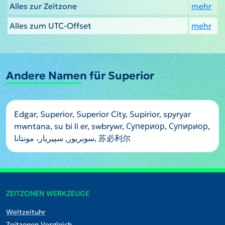
Alles zur Zeitzone
mehr
Alles zum UTC-Offset
mehr
Andere Namen für Superior
Edgar, Superior, Superior City, Supirior, spyryar
mwntana, su bi li er, swbrywr, Супериор, Супириор,
سوبريور, سپیریار، مونتانا, 苏必利尔
ZEITZONEN WERKZEUGE
Weltzeituhr
Zeitzonen Vergleich