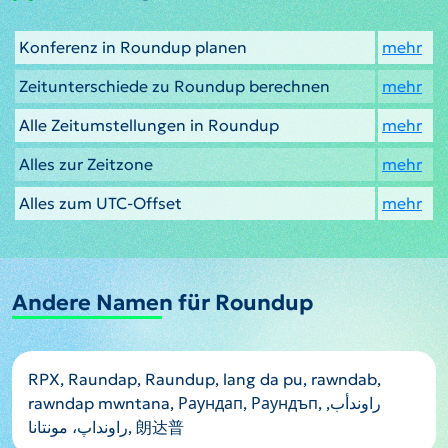
Konferenz in Roundup planen
mehr
Zeitunterschiede zu Roundup berechnen
mehr
Alle Zeitumstellungen in Roundup
mehr
Alles zur Zeitzone
mehr
Alles zum UTC-Offset
mehr
Andere Namen für Roundup
RPX, Raundap, Raundup, lang da pu, rawndab,
rawndap mwntana, Раундап, Раундъп, راوندأب,
راونداپ، مونتانا, 朗达普