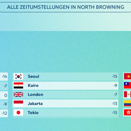
ALLE ZEITUMSTELLUNGEN IN NORTH BROWNING
-14
Seoul
-15
Kairo
-9
-7
London
-7
0
Jakarta
-13
-9
Tokio
-15
-12