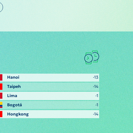
Hanoi
-13
Taipeh
-14
Lima
-1
Bogotá
-1
Hongkong
-14