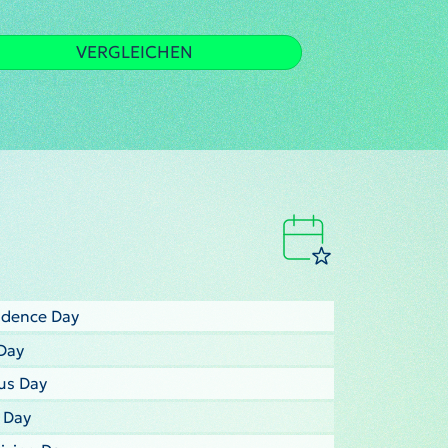
VERGLEICHEN
ndence Day
Day
us Day
s Day