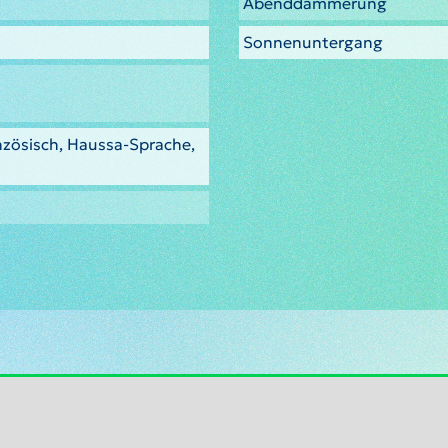
Abenddämmerung
0
Sonnenuntergang
nzösisch, Haussa-Sprache,