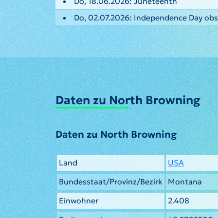
Do, 18.06.2026: Juneteenth
Do, 02.07.2026: Independence Day ob
Daten zu North Browning
Daten zu North Browning
Land
USA
Bundesstaat/Provinz/Bezirk
Montana
Einwohner
2.408