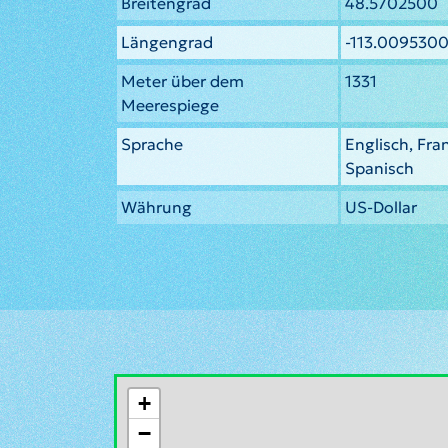
Breitengrad
48.5702500
Längengrad
-113.009530
Meter über dem
1331
Meerespiege
Sprache
Englisch, Fra
Spanisch
Währung
US-Dollar
+
−