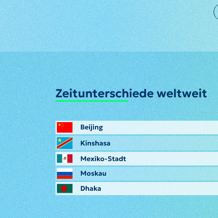
Zeitunterschiede weltweit
Beijing
Kinshasa
Mexiko-Stadt
Moskau
Dhaka