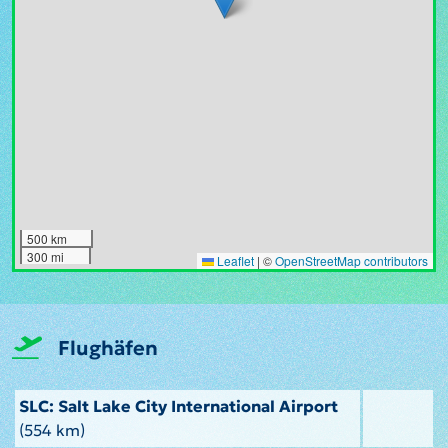
500 km
300 mi
Leaflet
|
©
OpenStreetMap contributors
Flughäfen
SLC: Salt Lake City International Airport
(554 km)