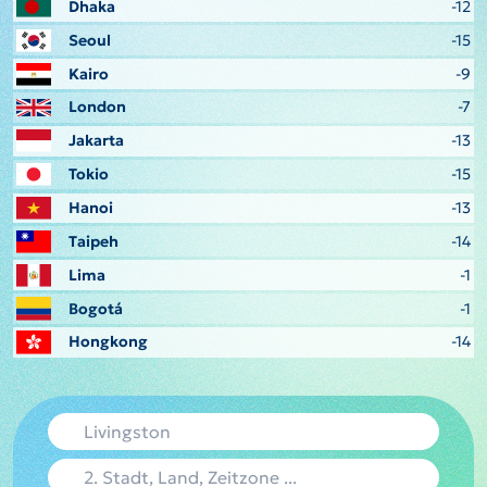
Dhaka
-12
Seoul
-15
Kairo
-9
London
-7
Jakarta
-13
Tokio
-15
Hanoi
-13
Taipeh
-14
Lima
-1
Bogotá
-1
Hongkong
-14