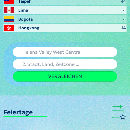
Taipeh
-14
Lima
-1
Bogotá
-1
Hongkong
-14
VERGLEICHEN
Feiertage