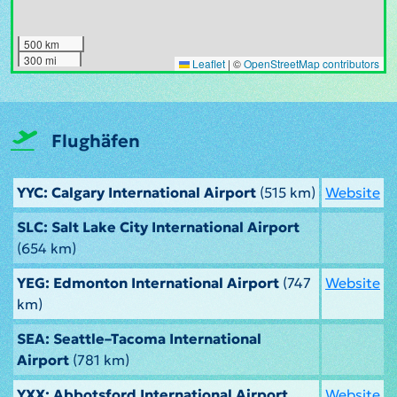
500 km
300 mi
Leaflet
|
©
OpenStreetMap contributors
Flughäfen
YYC: Calgary International Airport
(515 km)
Website
SLC: Salt Lake City International Airport
(654 km)
YEG: Edmonton International Airport
(747
Website
km)
SEA: Seattle–Tacoma International
Airport
(781 km)
YXX: Abbotsford International Airport
Website