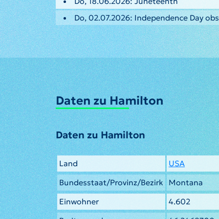
Do, 18.06.2026: Juneteenth
Do, 02.07.2026: Independence Day ob
Daten zu Hamilton
Daten zu Hamilton
Land
USA
Bundesstaat/Provinz/Bezirk
Montana
Einwohner
4.602