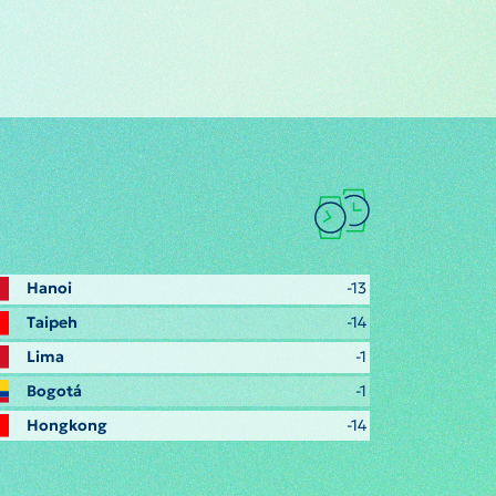
Hanoi
-13
Taipeh
-14
Lima
-1
Bogotá
-1
Hongkong
-14