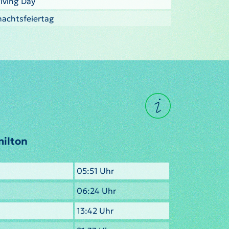
iving Day
nachtsfeiertag
milton
05:51 Uhr
06:24 Uhr
13:42 Uhr