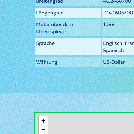
Breitengrad
46.2468700
Längengrad
-114.1603700
Meter über dem
1088
Meerespiege
Sprache
Englisch, Fra
Spanisch
Währung
US-Dollar
+
−