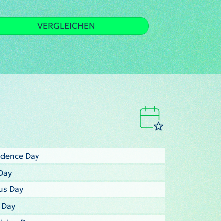
VERGLEICHEN
ndence Day
Day
us Day
s Day