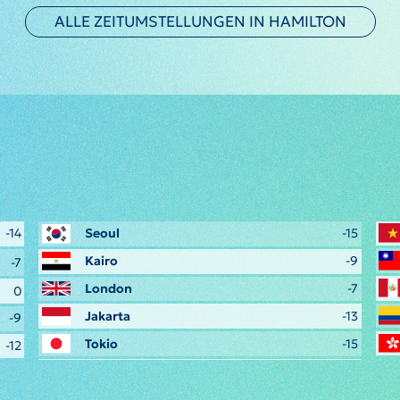
ALLE ZEITUMSTELLUNGEN IN HAMILTON
-14
Seoul
-15
Kairo
-9
-7
London
-7
0
Jakarta
-13
-9
Tokio
-15
-12