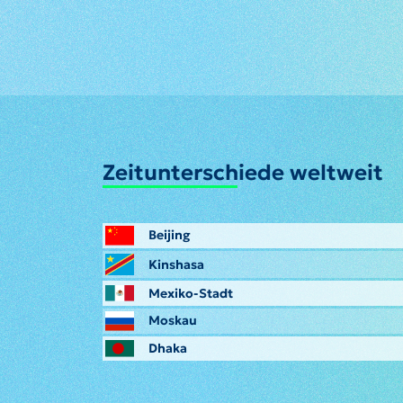
Zeitunterschiede weltweit
Beijing
Kinshasa
Mexiko-Stadt
Moskau
Dhaka