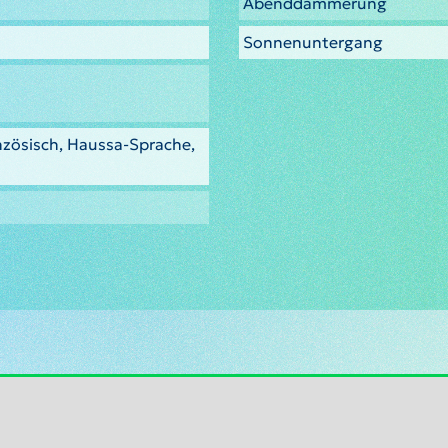
Abenddämmerung
Sonnenuntergang
nzösisch, Haussa-Sprache,