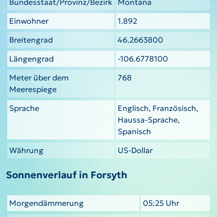
Bundesstaat/Provinz/Bezirk
Montana
Einwohner
1.892
Breitengrad
46.2663800
Längengrad
-106.6778100
Meter über dem
768
Meerespiege
Sprache
Englisch, Französisch,
Haussa-Sprache,
Spanisch
Währung
US-Dollar
Sonnenverlauf in Forsyth
Morgendämmerung
05:25 Uhr