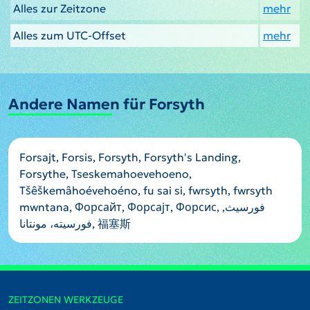
Alles zur Zeitzone
mehr
Alles zum UTC-Offset
mehr
Andere Namen für Forsyth
Forsajt, Forsis, Forsyth, Forsyth's Landing,
Forsythe, Tseskemahoevehoeno,
Tšêškemâhoévehoéno, fu sai si, fwrsyth, fwrsyth
mwntana, Форсайт, Форсајт, Форсис, فورسيث,
فورسیته، مونتانا, 福塞斯
ZEITZONEN WERKZEUGE