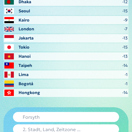
Dhaka
-12
Seoul
-15
Kairo
-9
London
-7
Jakarta
-13
Tokio
-15
Hanoi
-13
Taipeh
-14
Lima
-1
Bogotá
-1
Hongkong
-14